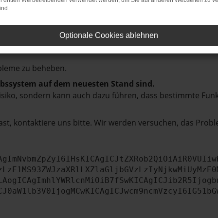
hmaschine?
on dritten Werbetreibenden verwendet werden, um Sie auf anderen Webseiten zu ve
ind.
das Laden bestimmter Seiten verhindern. Funktioniert die
Optionale Cookies ablehnen
bleme zu beheben.
iebssystem auf dem neuesten Stand sind.
tsrisiko, sondern kann auch dazu führen, dass bestimmte Fun
st, kontaktiere uns bitte. Wir werden versuchen, das Prob
AgImNvbmZpZyI6IHsKICAgICJtZXRob2QiOiAiR0VUIiw
zLzE1MS93ZWJzaXRlLXZlaGljbGVzLzIyNjkwMiUyMzE0
LAogICAgImhlYWRlcnMiOiB7fSwKICAgICJib2R5Ijogb
CJ0aW1lb3V0IjogMCwKICAgICJwcm9ncmVzcyI6IG51bG