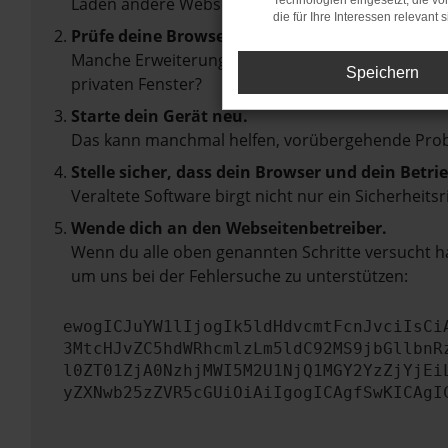
Laden andere Webseiten, zum Beispiel deine Suc
Technologien eingesetzt, die v
die für Ihre Interessen relevant s
Prüfe deine Browsererweiterungen.
Manche Erweiterungen, wie Werbeblocker, können 
Speichern
privaten Fenster?
Starte dein Gerät neu.
Das kann manchmal helfen, vorübergehende Pro
Stelle sicher, dass dein Browser und dein Betr
Veraltete Software birgt nicht nur ein Sicherhei
Wende dich an den Webseitenbetreiber.
Wenn du alle oben genannten Schritte versucht ha
um uns bei der Fehlersuche zu unterstützen:
ewogICJuYW1lIjogIk5ldHdvcmtFcnJvciIsCi
3MtcHJvZC5hdWRhcmlzLm5ldC92MS9jbGllbnR
l0ZT01ZjA0NzhjMWI5M2U1NjQ1MGY2YzZjYjEi
yZXNwb25zZVR5cGUiOiAiIgogICAgfSwKICAgI