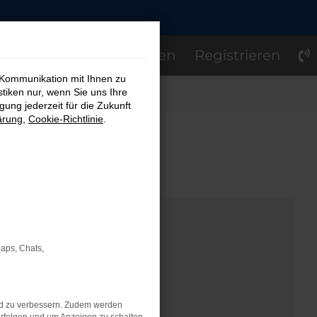
Einloggen
Registrieren
 Kommunikation mit Ihnen zu
stiken nur, wenn Sie uns Ihre
ung jederzeit für die Zukunft
ärung
,
Cookie-Richtlinie
.
OM
Maps, Chats,
nd zu verbessern. Zudem werden