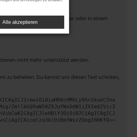
rfolgen und um Anzeigen zu schalten,
 Seite in einem anderen Browser oder in einem
Alle akzeptieren
ktionen nicht mehr unterstützt werden.
lem zu beheben. Du kannst uns diesen Text schicken,
KICAgICJ1cmwiOiAiaHR0cHM6Ly9hcGkueC5ha
Mzg/ZmllbGQ9aW50ZXJuYWxOdW1iZXImd2Vic2
nVsbCwKICAgICJleHBlY3QiOiB7CiAgICAgICJ
wsCiAgICAicmlza3kiOiBmYWxzZQogIH0KfQ==