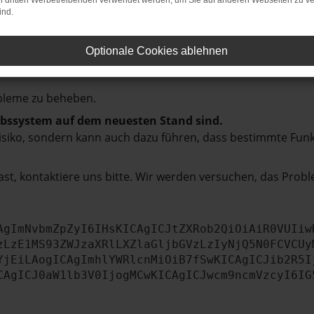
hmaschine?
on dritten Werbetreibenden verwendet werden, um Sie auf anderen Webseiten zu ve
ind.
das Laden bestimmter Seiten verhindern. Funktioniert die
Optionale Cookies ablehnen
bleme zu beheben.
iebssystem auf dem neuesten Stand sind.
tsrisiko, sondern kann auch dazu führen, dass bestimmte Fun
st, kontaktiere uns bitte. Wir werden versuchen, das Prob
AgImNvbmZpZyI6IHsKICAgICJtZXRob2QiOiAiR0VUIiw
zLzE1MS93ZWJzaXRlLXZlaGljbGVzLzIyNjQ5N0FCVCUy
YjEiLAogICAgImhlYWRlcnMiOiB7fSwKICAgICJib2R5I
CAgICJ0aW1lb3V0IjogMCwKICAgICJwcm9ncmVzcyI6IG