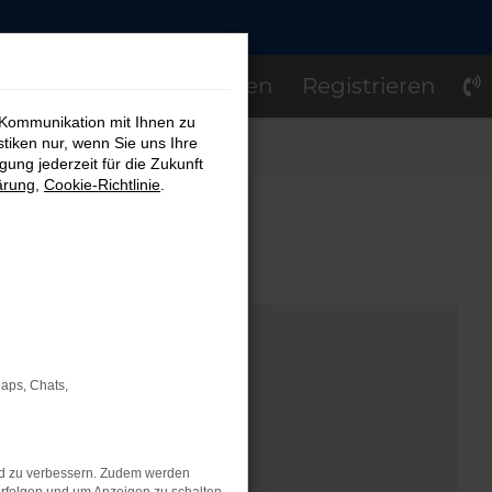
Einloggen
Registrieren
 Kommunikation mit Ihnen zu
stiken nur, wenn Sie uns Ihre
ung jederzeit für die Zukunft
ärung
,
Cookie-Richtlinie
.
OM
Maps, Chats,
nd zu verbessern. Zudem werden