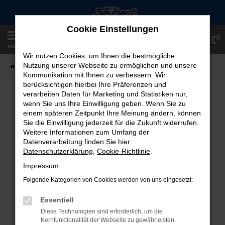
Zum
Hauptinhalt
Cookie Einstellungen
springen
Einloggen
Registrieren
MENÜ
Wir nutzen Cookies, um Ihnen die bestmögliche
Nutzung unserer Webseite zu ermöglichen und unsere
Startseite
Fahrzeugangebote
Fahrzeug-Showroom
Kommunikation mit Ihnen zu verbessern. Wir
berücksichtigen hierbei Ihre Präferenzen und
verarbeiten Daten für Marketing und Statistiken nur,
FAHRZEUG-SHOWROOM
wenn Sie uns Ihre Einwilligung geben. Wenn Sie zu
einem späteren Zeitpunkt Ihre Meinung ändern, können
Sie die Einwilligung jederzeit für die Zukunft widerrufen.
Weitere Informationen zum Umfang der
Datenverarbeitung finden Sie hier:
FEHLER: NETWORK ERROR
Datenschutzerklärung
,
Cookie-Richtlinie
.
Beim Laden ist ein Fehler aufgetreten.
Impressum
Hier sind ein paar Tipps, die dir helfen können:
Folgende Kategorien von Cookies werden von uns eingesetzt:
Überprüfe deine Firewall und deine
Essentiell
Internetverbindung.
Diese Technologien sind erforderlich, um die
Laden andere Webseiten, zum Beispiel
Kernfunktionalität der Webseite zu gewährleisten.