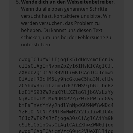
Wende dich an den Webseitenbetreiber.
Wenn du alle oben genannten Schritte
versucht hast, kontaktiere uns bitte. Wir
werden versuchen, das Problem zu
beheben. Du kannst uns diesen Text
schicken, um uns bei der Fehlersuche zu
unterstützen:
ewogICJuYW1lIjogIk5ldHdvcmtFcnJv
ciIsCiAgImNvbmZpZyI6IHsKICAgICJt
ZXRob2QiOiAiR0VUIiwKICAgICJ1cmwi
OiAiaHR0cHM6Ly9hcGkueC5ha3MtcHJv
ZC5hdWRhcmlzLm5ldC92MS9jbGllbnRz
LzE1MS93ZWJzaXRlLXZlaGljbGVzLzYy
NjAwOUwlMjMxNDM4P2ZpZWxkPWludGVy
bmFsTnVtYmVyJndlYnNpdGU9NWYwNDc4
YzFiOTNlNTY0NTBmNmM2Y2IxIiwKICAg
ICJoZWFkZXJzIjoge30sCiAgICAiYm9k
eSI6IG51bGwsCiAgICAiZXhwZWN0Ijog
ewogICAgICAicmVzcG9uc2VUeXBlIjog