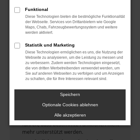
deine Suchmaschine?
Funktional
Prüfe deine Browsererweiterungen.
Diese Technologien bieten die bestmögliche Funktionalität
Manche Erweiterungen, wie Werbeblocker,
der Webseite. Services von Drittanbietern wie Google
Maps, Chats, Fahrzeugbewertungssystem und weitere
können das Laden bestimmter Seiten
werden aktiviert.
verhindern. Funktioniert die Seite in einem
anderen Browser oder in einem privaten
Statistik und Marketing
Fenster?
Diese Technologien ermöglichen es uns, die Nutzung der
Webseite zu analysieren, um die Leistung zu messen und
Starte dein Gerät neu.
zu verbessern. Zudem werden Technologien eingesetzt,
Das kann manchmal helfen,
die von dritten Werbetreibenden verwendet werden, um
Sie auf anderen Webseiten zu verfolgen und um Anzeigen
vorübergehende Probleme zu beheben.
zu schalten, die für Ihre Interessen relevant sind.
Stelle sicher, dass dein Browser und dein
Betriebssystem auf dem neuesten Stand
Speichern
sind.
Optionale Cookies ablehnen
Veraltete Software birgt nicht nur ein
Alle akzeptieren
Sicherheitsrisiko, sondern kann auch dazu
führen, dass bestimmte Funktionen nicht
mehr unterstützt werden.