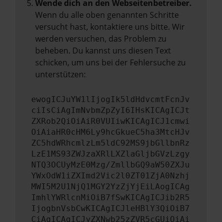
Wende dich an den Webseitenbetreiber.
Wenn du alle oben genannten Schritte
versucht hast, kontaktiere uns bitte. Wir
werden versuchen, das Problem zu
beheben. Du kannst uns diesen Text
schicken, um uns bei der Fehlersuche zu
unterstützen:
ewogICJuYW1lIjogIk5ldHdvcmtFcnJv
ciIsCiAgImNvbmZpZyI6IHsKICAgICJt
ZXRob2QiOiAiR0VUIiwKICAgICJ1cmwi
OiAiaHR0cHM6Ly9hcGkueC5ha3MtcHJv
ZC5hdWRhcmlzLm5ldC92MS9jbGllbnRz
LzE1MS93ZWJzaXRlLXZlaGljbGVzLzgy
NTQ3OCUyMzE0Mzg/ZmllbGQ9aW50ZXJu
YWxOdW1iZXImd2Vic2l0ZT01ZjA0Nzhj
MWI5M2U1NjQ1MGY2YzZjYjEiLAogICAg
ImhlYWRlcnMiOiB7fSwKICAgICJib2R5
IjogbnVsbCwKICAgICJleHBlY3QiOiB7
CiAgICAgICJyZXNwb25zZVR5cGUiOiAi