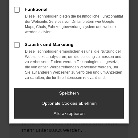
deine Suchmaschine?
Funktional
Prüfe deine Browsererweiterungen.
Diese Technologien bieten die bestmögliche Funktionalität
Manche Erweiterungen, wie Werbeblocker,
der Webseite. Services von Drittanbietern wie Google
Maps, Chats, Fahrzeugbewertungssystem und weitere
können das Laden bestimmter Seiten
werden aktiviert.
verhindern. Funktioniert die Seite in einem
anderen Browser oder in einem privaten
Statistik und Marketing
Fenster?
Diese Technologien ermöglichen es uns, die Nutzung der
Webseite zu analysieren, um die Leistung zu messen und
Starte dein Gerät neu.
zu verbessern. Zudem werden Technologien eingesetzt,
Das kann manchmal helfen,
die von dritten Werbetreibenden verwendet werden, um
Sie auf anderen Webseiten zu verfolgen und um Anzeigen
vorübergehende Probleme zu beheben.
zu schalten, die für Ihre Interessen relevant sind.
Stelle sicher, dass dein Browser und dein
Betriebssystem auf dem neuesten Stand
Speichern
sind.
Optionale Cookies ablehnen
Veraltete Software birgt nicht nur ein
Alle akzeptieren
Sicherheitsrisiko, sondern kann auch dazu
führen, dass bestimmte Funktionen nicht
mehr unterstützt werden.