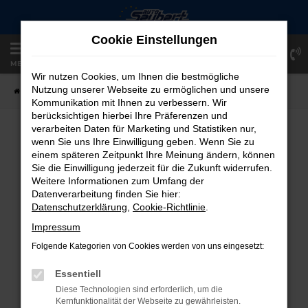
Zum
Hauptinhalt
Cookie Einstellungen
springen
Einloggen
Registrieren
MENÜ
Wir nutzen Cookies, um Ihnen die bestmögliche
Nutzung unserer Webseite zu ermöglichen und unsere
Startseite
Fahrzeugangebote
Fahrzeug-Showroom
Kommunikation mit Ihnen zu verbessern. Wir
berücksichtigen hierbei Ihre Präferenzen und
verarbeiten Daten für Marketing und Statistiken nur,
FAHRZEUG-SHOWROOM
wenn Sie uns Ihre Einwilligung geben. Wenn Sie zu
einem späteren Zeitpunkt Ihre Meinung ändern, können
Sie die Einwilligung jederzeit für die Zukunft widerrufen.
Weitere Informationen zum Umfang der
Datenverarbeitung finden Sie hier:
FEHLER: NETWORK ERROR
Datenschutzerklärung
,
Cookie-Richtlinie
.
Beim Laden ist ein Fehler aufgetreten.
Impressum
Hier sind ein paar Tipps, die dir helfen können:
Folgende Kategorien von Cookies werden von uns eingesetzt:
Überprüfe deine Firewall und deine
Essentiell
Internetverbindung.
Diese Technologien sind erforderlich, um die
Laden andere Webseiten, zum Beispiel
Kernfunktionalität der Webseite zu gewährleisten.