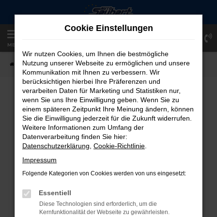
Zum
Hauptinhalt
Cookie Einstellungen
springen
Einloggen
Registrieren
MENÜ
Wir nutzen Cookies, um Ihnen die bestmögliche
Nutzung unserer Webseite zu ermöglichen und unsere
Startseite
Fahrzeugangebote
Fahrzeug-Showroom
Kommunikation mit Ihnen zu verbessern. Wir
berücksichtigen hierbei Ihre Präferenzen und
verarbeiten Daten für Marketing und Statistiken nur,
FAHRZEUG-SHOWROOM
wenn Sie uns Ihre Einwilligung geben. Wenn Sie zu
einem späteren Zeitpunkt Ihre Meinung ändern, können
Sie die Einwilligung jederzeit für die Zukunft widerrufen.
Weitere Informationen zum Umfang der
Datenverarbeitung finden Sie hier:
FEHLER: NETWORK ERROR
Datenschutzerklärung
,
Cookie-Richtlinie
.
Beim Laden ist ein Fehler aufgetreten.
Impressum
Hier sind ein paar Tipps, die dir helfen können:
Folgende Kategorien von Cookies werden von uns eingesetzt:
Überprüfe deine Firewall und deine
Essentiell
Internetverbindung.
Diese Technologien sind erforderlich, um die
Laden andere Webseiten, zum Beispiel
Kernfunktionalität der Webseite zu gewährleisten.