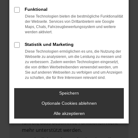
deine Suchmaschine?
Funktional
Prüfe deine Browsererweiterungen.
Diese Technologien bieten die bestmögliche Funktionalität
Manche Erweiterungen, wie Werbeblocker,
der Webseite. Services von Drittanbietern wie Google
Maps, Chats, Fahrzeugbewertungssystem und weitere
können das Laden bestimmter Seiten
werden aktiviert.
verhindern. Funktioniert die Seite in einem
anderen Browser oder in einem privaten
Statistik und Marketing
Fenster?
Diese Technologien ermöglichen es uns, die Nutzung der
Webseite zu analysieren, um die Leistung zu messen und
Starte dein Gerät neu.
zu verbessern. Zudem werden Technologien eingesetzt,
Das kann manchmal helfen,
die von dritten Werbetreibenden verwendet werden, um
Sie auf anderen Webseiten zu verfolgen und um Anzeigen
vorübergehende Probleme zu beheben.
zu schalten, die für Ihre Interessen relevant sind.
Stelle sicher, dass dein Browser und dein
Betriebssystem auf dem neuesten Stand
Speichern
sind.
Optionale Cookies ablehnen
Veraltete Software birgt nicht nur ein
Alle akzeptieren
Sicherheitsrisiko, sondern kann auch dazu
führen, dass bestimmte Funktionen nicht
mehr unterstützt werden.