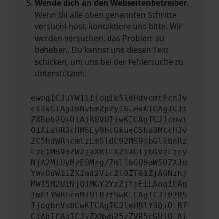
Wende dich an den Webseitenbetreiber.
Wenn du alle oben genannten Schritte
versucht hast, kontaktiere uns bitte. Wir
werden versuchen, das Problem zu
beheben. Du kannst uns diesen Text
schicken, um uns bei der Fehlersuche zu
unterstützen:
ewogICJuYW1lIjogIk5ldHdvcmtFcnJv
ciIsCiAgImNvbmZpZyI6IHsKICAgICJt
ZXRob2QiOiAiR0VUIiwKICAgICJ1cmwi
OiAiaHR0cHM6Ly9hcGkueC5ha3MtcHJv
ZC5hdWRhcmlzLm5ldC92MS9jbGllbnRz
LzE1MS93ZWJzaXRlLXZlaGljbGVzLzcy
NjA2MiUyMzE0Mzg/ZmllbGQ9aW50ZXJu
YWxOdW1iZXImd2Vic2l0ZT01ZjA0Nzhj
MWI5M2U1NjQ1MGY2YzZjYjEiLAogICAg
ImhlYWRlcnMiOiB7fSwKICAgICJib2R5
IjogbnVsbCwKICAgICJleHBlY3QiOiB7
CiAgICAgICJyZXNwb25zZVR5cGUiOiAi