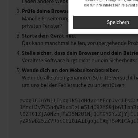
Laden andere Webseiten, zum Beispiel deine Suc
Technologien eingesetzt, die v
die für Ihre Interessen relevant s
Prüfe deine Browsererweiterungen.
Manche Erweiterungen, wie Werbeblocker, können 
Speichern
privaten Fenster?
Starte dein Gerät neu.
Das kann manchmal helfen, vorübergehende Pro
Stelle sicher, dass dein Browser und dein Betr
Veraltete Software birgt nicht nur ein Sicherhei
Wende dich an den Webseitenbetreiber.
Wenn du alle oben genannten Schritte versucht ha
um uns bei der Fehlersuche zu unterstützen:
ewogICJuYW1lIjogIk5ldHdvcmtFcnJvciIsCi
3MtcHJvZC5hdWRhcmlzLm5ldC92MS9jbGllbnR
l0ZT01ZjA0NzhjMWI5M2U1NjQ1MGY2YzZjYjEi
yZXNwb25zZVR5cGUiOiAiIgogICAgfSwKICAgI