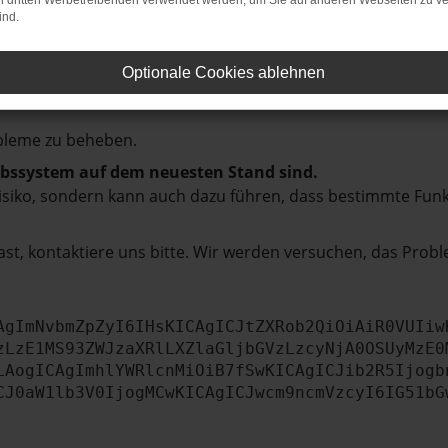
hmaschine?
on dritten Werbetreibenden verwendet werden, um Sie auf anderen Webseiten zu ve
ind.
das Laden bestimmter Seiten verhindern. Funktioniert die
Optionale Cookies ablehnen
bleme zu beheben.
iebssystem auf dem neuesten Stand sind.
tsrisiko, sondern kann auch dazu führen, dass bestimmte Fun
st, kontaktiere uns bitte. Wir werden versuchen, das Prob
AgImNvbmZpZyI6IHsKICAgICJtZXRob2QiOiAiR0VUIiw
zLzE1MS93ZWJzaXRlLXZlaGljbGVzLzcyNjA0OSUyMzE0
LAogICAgImhlYWRlcnMiOiB7fSwKICAgICJib2R5Ijogb
CJ0aW1lb3V0IjogMCwKICAgICJwcm9ncmVzcyI6IG51bG