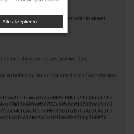
rfolgen und um Anzeigen zu schalten,
 Seite in einem anderen Browser oder in einem
Alle akzeptieren
ktionen nicht mehr unterstützt werden.
lem zu beheben. Du kannst uns diesen Text schicken,
KICAgICJ1cmwiOiAiaHR0cHM6Ly9hcGkueC5ha
Mzg/ZmllbGQ9aW50ZXJuYWxOdW1iZXImd2Vic2
nVsbCwKICAgICJleHBlY3QiOiB7CiAgICAgICJ
wsCiAgICAicmlza3kiOiBmYWxzZQogIH0KfQ==