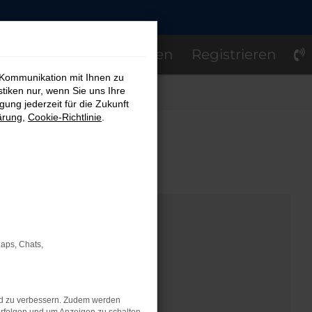
Einloggen
Registrieren
 Kommunikation mit Ihnen zu
stiken nur, wenn Sie uns Ihre
ung jederzeit für die Zukunft
ärung
,
Cookie-Richtlinie
.
OM
Maps, Chats,
nd zu verbessern. Zudem werden