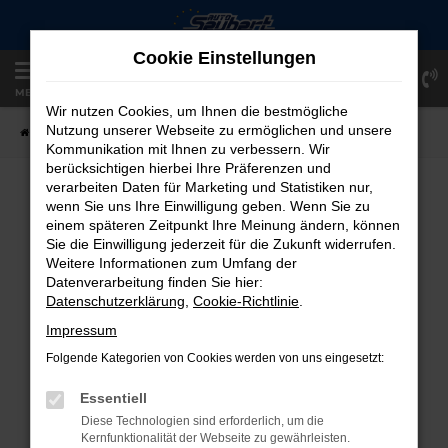
Zum
Hauptinhalt
Cookie Einstellungen
springen
Einloggen
Registrieren
MENÜ
Wir nutzen Cookies, um Ihnen die bestmögliche
Nutzung unserer Webseite zu ermöglichen und unsere
Startseite
Fahrzeugangebote
Fahrzeug-Showroom
Kommunikation mit Ihnen zu verbessern. Wir
berücksichtigen hierbei Ihre Präferenzen und
verarbeiten Daten für Marketing und Statistiken nur,
FAHRZEUG-SHOWROOM
wenn Sie uns Ihre Einwilligung geben. Wenn Sie zu
einem späteren Zeitpunkt Ihre Meinung ändern, können
Sie die Einwilligung jederzeit für die Zukunft widerrufen.
Weitere Informationen zum Umfang der
Datenverarbeitung finden Sie hier:
FEHLER: NETWORK ERROR
Datenschutzerklärung
,
Cookie-Richtlinie
.
Beim Laden ist ein Fehler aufgetreten.
Impressum
Hier sind ein paar Tipps, die dir helfen können:
Folgende Kategorien von Cookies werden von uns eingesetzt:
Überprüfe deine Firewall und deine
Essentiell
Internetverbindung.
Diese Technologien sind erforderlich, um die
Laden andere Webseiten, zum Beispiel
Kernfunktionalität der Webseite zu gewährleisten.