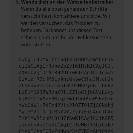
Wende dich an den Webseitenbetreiber.
Wenn du alle oben genannten Schritte
versucht hast, kontaktiere uns bitte. Wir
werden versuchen, das Problem zu
beheben. Du kannst uns diesen Text
schicken, um uns bei der Fehlersuche zu
unterstützen:
ewogICJuYW1lIjogIk5ldHdvcmtFcnJv
ciIsCiAgImNvbmZpZyI6IHsKICAgICJt
ZXRob2QiOiAiR0VUIiwKICAgICJ1cmwi
OiAiaHR0cHM6Ly9hcGkueC5ha3MtcHJv
ZC5hdWRhcmlzLm5ldC92MS9jbGllbnRz
LzE1MS93ZWJzaXRlLXZlaGljbGVzLzcy
NjA0OCUyMzE0Mzg/ZmllbGQ9aW50ZXJu
YWxOdW1iZXImd2Vic2l0ZT01ZjA0Nzhj
MWI5M2U1NjQ1MGY2YzZjYjEiLAogICAg
ImhlYWRlcnMiOiB7fSwKICAgICJib2R5
IjogbnVsbCwKICAgICJleHBlY3QiOiB7
CiAgICAgICJyZXNwb25zZVR5cGUiOiAi