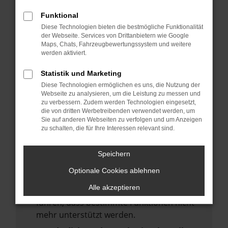
deine Suchmaschine?
Funktional
Prüfe deine Browsererweiterungen.
Diese Technologien bieten die bestmögliche Funktionalität
Manche Erweiterungen, wie Werbeblocker,
der Webseite. Services von Drittanbietern wie Google
Maps, Chats, Fahrzeugbewertungssystem und weitere
können das Laden bestimmter Seiten
werden aktiviert.
verhindern. Funktioniert die Seite in einem
anderen Browser oder in einem privaten
Statistik und Marketing
Fenster?
Diese Technologien ermöglichen es uns, die Nutzung der
Webseite zu analysieren, um die Leistung zu messen und
Starte dein Gerät neu.
zu verbessern. Zudem werden Technologien eingesetzt,
Das kann manchmal helfen,
die von dritten Werbetreibenden verwendet werden, um
Sie auf anderen Webseiten zu verfolgen und um Anzeigen
vorübergehende Probleme zu beheben.
zu schalten, die für Ihre Interessen relevant sind.
Stelle sicher, dass dein Browser und dein
Betriebssystem auf dem neuesten Stand
Speichern
sind.
Optionale Cookies ablehnen
Veraltete Software birgt nicht nur ein
Alle akzeptieren
Sicherheitsrisiko, sondern kann auch dazu
führen, dass bestimmte Funktionen nicht
mehr unterstützt werden.