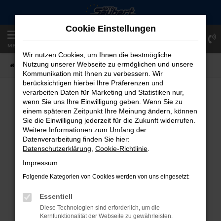
Zum
Hauptinhalt
Cookie Einstellungen
springen
Einloggen
Registrieren
MENÜ
Wir nutzen Cookies, um Ihnen die bestmögliche
Nutzung unserer Webseite zu ermöglichen und unsere
Startseite
Fahrzeugangebote
Fahrzeug-Showroom
Kommunikation mit Ihnen zu verbessern. Wir
berücksichtigen hierbei Ihre Präferenzen und
verarbeiten Daten für Marketing und Statistiken nur,
FAHRZEUG-SHOWROOM
wenn Sie uns Ihre Einwilligung geben. Wenn Sie zu
einem späteren Zeitpunkt Ihre Meinung ändern, können
Sie die Einwilligung jederzeit für die Zukunft widerrufen.
Weitere Informationen zum Umfang der
Datenverarbeitung finden Sie hier:
FEHLER: NETWORK ERROR
Datenschutzerklärung
,
Cookie-Richtlinie
.
Beim Laden ist ein Fehler aufgetreten.
Impressum
Hier sind ein paar Tipps, die dir helfen können:
Folgende Kategorien von Cookies werden von uns eingesetzt:
Überprüfe deine Firewall und deine
Essentiell
Internetverbindung.
Diese Technologien sind erforderlich, um die
Laden andere Webseiten, zum Beispiel
Kernfunktionalität der Webseite zu gewährleisten.