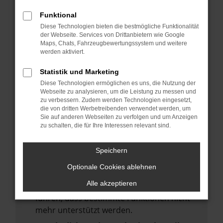
deine Suchmaschine?
Funktional
Prüfe deine Browsererweiterungen.
Diese Technologien bieten die bestmögliche Funktionalität
Manche Erweiterungen, wie Werbeblocker,
der Webseite. Services von Drittanbietern wie Google
Maps, Chats, Fahrzeugbewertungssystem und weitere
können das Laden bestimmter Seiten
werden aktiviert.
verhindern. Funktioniert die Seite in einem
anderen Browser oder in einem privaten
Statistik und Marketing
Fenster?
Diese Technologien ermöglichen es uns, die Nutzung der
Webseite zu analysieren, um die Leistung zu messen und
Starte dein Gerät neu.
zu verbessern. Zudem werden Technologien eingesetzt,
Das kann manchmal helfen,
die von dritten Werbetreibenden verwendet werden, um
Sie auf anderen Webseiten zu verfolgen und um Anzeigen
vorübergehende Probleme zu beheben.
zu schalten, die für Ihre Interessen relevant sind.
Stelle sicher, dass dein Browser und dein
Betriebssystem auf dem neuesten Stand
Speichern
sind.
Optionale Cookies ablehnen
Veraltete Software birgt nicht nur ein
Alle akzeptieren
Sicherheitsrisiko, sondern kann auch dazu
führen, dass bestimmte Funktionen nicht
mehr unterstützt werden.