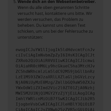
Wende dich an den Webseitenbetreiber.
Wenn du alle oben genannten Schritte
versucht hast, kontaktiere uns bitte. Wir
werden versuchen, das Problem zu
beheben. Du kannst uns diesen Text
schicken, um uns bei der Fehlersuche zu
unterstützen:
ewogICJuYW1lIjogIk5ldHdvcmtFcnJv
ciIsCiAgImNvbmZpZyI6IHsKICAgICJt
ZXRob2QiOiAiR0VUIiwKICAgICJ1cmwi
OiAiaHR0cHM6Ly9hcGkueC5ha3MtcHJv
ZC5hdWRhcmlzLm5ldC92MS9jbGllbnRz
LzE1MS93ZWJzaXRlLXZlaGljbGVzLzcy
NjA0NiUyMzE0Mzg/ZmllbGQ9aW50ZXJu
YWxOdW1iZXImd2Vic2l0ZT01ZjA0Nzhj
MWI5M2U1NjQ1MGY2YzZjYjEiLAogICAg
ImhlYWRlcnMiOiB7fSwKICAgICJib2R5
IjogbnVsbCwKICAgICJleHBlY3QiOiB7
CiAgICAgICJyZXNwb25zZVR5cGUiOiAi