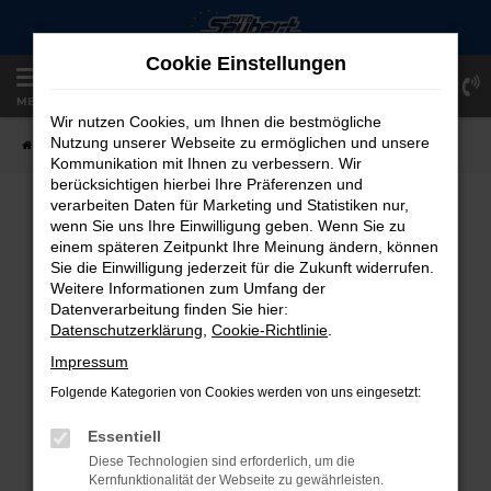
Zum
Hauptinhalt
Cookie Einstellungen
springen
Einloggen
Registrieren
MENÜ
Wir nutzen Cookies, um Ihnen die bestmögliche
Nutzung unserer Webseite zu ermöglichen und unsere
Startseite
Fahrzeugangebote
Fahrzeug-Showroom
Kommunikation mit Ihnen zu verbessern. Wir
berücksichtigen hierbei Ihre Präferenzen und
verarbeiten Daten für Marketing und Statistiken nur,
FAHRZEUG-SHOWROOM
wenn Sie uns Ihre Einwilligung geben. Wenn Sie zu
einem späteren Zeitpunkt Ihre Meinung ändern, können
Sie die Einwilligung jederzeit für die Zukunft widerrufen.
Weitere Informationen zum Umfang der
Datenverarbeitung finden Sie hier:
FEHLER: NETWORK ERROR
Datenschutzerklärung
,
Cookie-Richtlinie
.
Beim Laden ist ein Fehler aufgetreten.
Impressum
Hier sind ein paar Tipps, die dir helfen können:
Folgende Kategorien von Cookies werden von uns eingesetzt:
Überprüfe deine Firewall und deine
Essentiell
Internetverbindung.
Diese Technologien sind erforderlich, um die
Laden andere Webseiten, zum Beispiel
Kernfunktionalität der Webseite zu gewährleisten.