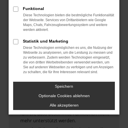
deine Suchmaschine?
Funktional
Prüfe deine Browsererweiterungen.
Diese Technologien bieten die bestmögliche Funktionalität
Manche Erweiterungen, wie Werbeblocker,
der Webseite. Services von Drittanbietern wie Google
Maps, Chats, Fahrzeugbewertungssystem und weitere
können das Laden bestimmter Seiten
werden aktiviert.
verhindern. Funktioniert die Seite in einem
anderen Browser oder in einem privaten
Statistik und Marketing
Fenster?
Diese Technologien ermöglichen es uns, die Nutzung der
Webseite zu analysieren, um die Leistung zu messen und
Starte dein Gerät neu.
zu verbessern. Zudem werden Technologien eingesetzt,
Das kann manchmal helfen,
die von dritten Werbetreibenden verwendet werden, um
Sie auf anderen Webseiten zu verfolgen und um Anzeigen
vorübergehende Probleme zu beheben.
zu schalten, die für Ihre Interessen relevant sind.
Stelle sicher, dass dein Browser und dein
Betriebssystem auf dem neuesten Stand
Speichern
sind.
Optionale Cookies ablehnen
Veraltete Software birgt nicht nur ein
Alle akzeptieren
Sicherheitsrisiko, sondern kann auch dazu
führen, dass bestimmte Funktionen nicht
mehr unterstützt werden.