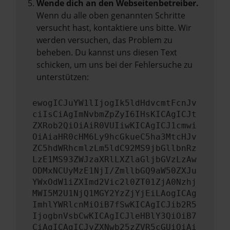
Wende dich an den Webseitenbetreiber.
Wenn du alle oben genannten Schritte
versucht hast, kontaktiere uns bitte. Wir
werden versuchen, das Problem zu
beheben. Du kannst uns diesen Text
schicken, um uns bei der Fehlersuche zu
unterstützen:
ewogICJuYW1lIjogIk5ldHdvcmtFcnJv
ciIsCiAgImNvbmZpZyI6IHsKICAgICJt
ZXRob2QiOiAiR0VUIiwKICAgICJ1cmwi
OiAiaHR0cHM6Ly9hcGkueC5ha3MtcHJv
ZC5hdWRhcmlzLm5ldC92MS9jbGllbnRz
LzE1MS93ZWJzaXRlLXZlaGljbGVzLzAw
ODMxNCUyMzE1NjI/ZmllbGQ9aW50ZXJu
YWxOdW1iZXImd2Vic2l0ZT01ZjA0Nzhj
MWI5M2U1NjQ1MGY2YzZjYjEiLAogICAg
ImhlYWRlcnMiOiB7fSwKICAgICJib2R5
IjogbnVsbCwKICAgICJleHBlY3QiOiB7
CiAgICAgICJyZXNwb25zZVR5cGUiOiAi