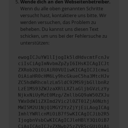
Wende dich an den Webseitenbetreiber.
Wenn du alle oben genannten Schritte
versucht hast, kontaktiere uns bitte. Wir
werden versuchen, das Problem zu
beheben. Du kannst uns diesen Text
schicken, um uns bei der Fehlersuche zu
unterstützen:
ewogICJuYW1lIjogIk5ldHdvcmtFcnJv
ciIsCiAgImNvbmZpZyI6IHsKICAgICJt
ZXRob2QiOiAiR0VUIiwKICAgICJ1cmwi
OiAiaHR0cHM6Ly9hcGkueC5ha3MtcHJv
ZC5hdWRhcmlzLm5ldC92MS9jbGllbnRz
LzE1MS93ZWJzaXRlLXZlaGljbGVzLzYy
NjkxNiUyMzE0Mzg/ZmllbGQ9aW50ZXJu
YWxOdW1iZXImd2Vic2l0ZT01ZjA0Nzhj
MWI5M2U1NjQ1MGY2YzZjYjEiLAogICAg
ImhlYWRlcnMiOiB7fSwKICAgICJib2R5
IjogbnVsbCwKICAgICJleHBlY3QiOiB7
CiAgICAgICJyZXNwb25zZVR5cGUiOiAi