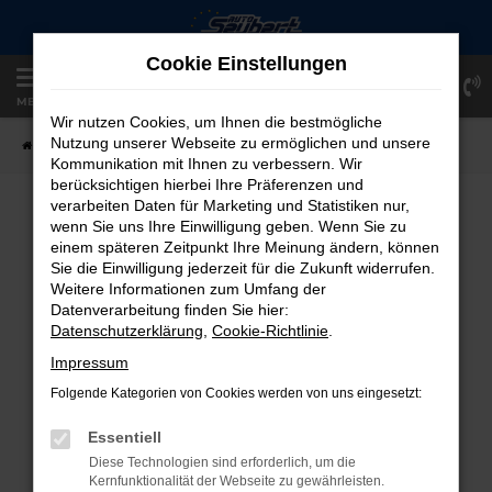
Zum
Hauptinhalt
Cookie Einstellungen
springen
Einloggen
Registrieren
MENÜ
Wir nutzen Cookies, um Ihnen die bestmögliche
Nutzung unserer Webseite zu ermöglichen und unsere
Startseite
Fahrzeugangebote
Fahrzeug-Showroom
Kommunikation mit Ihnen zu verbessern. Wir
berücksichtigen hierbei Ihre Präferenzen und
verarbeiten Daten für Marketing und Statistiken nur,
FAHRZEUG-SHOWROOM
wenn Sie uns Ihre Einwilligung geben. Wenn Sie zu
einem späteren Zeitpunkt Ihre Meinung ändern, können
Sie die Einwilligung jederzeit für die Zukunft widerrufen.
Weitere Informationen zum Umfang der
Datenverarbeitung finden Sie hier:
FEHLER: NETWORK ERROR
Datenschutzerklärung
,
Cookie-Richtlinie
.
Beim Laden ist ein Fehler aufgetreten.
Impressum
Hier sind ein paar Tipps, die dir helfen können:
Folgende Kategorien von Cookies werden von uns eingesetzt:
Überprüfe deine Firewall und deine
Essentiell
Internetverbindung.
Diese Technologien sind erforderlich, um die
Laden andere Webseiten, zum Beispiel
Kernfunktionalität der Webseite zu gewährleisten.