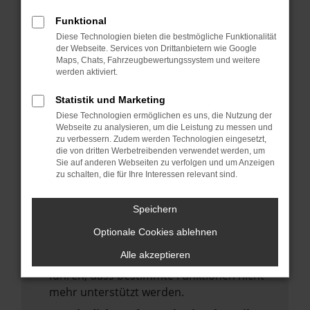
deine Suchmaschine?
Funktional
Prüfe deine Browsererweiterungen.
Diese Technologien bieten die bestmögliche Funktionalität
Manche Erweiterungen, wie Werbeblocker,
der Webseite. Services von Drittanbietern wie Google
Maps, Chats, Fahrzeugbewertungssystem und weitere
können das Laden bestimmter Seiten
werden aktiviert.
verhindern. Funktioniert die Seite in einem
anderen Browser oder in einem privaten
Statistik und Marketing
Fenster?
Diese Technologien ermöglichen es uns, die Nutzung der
Webseite zu analysieren, um die Leistung zu messen und
Starte dein Gerät neu.
zu verbessern. Zudem werden Technologien eingesetzt,
Das kann manchmal helfen,
die von dritten Werbetreibenden verwendet werden, um
Sie auf anderen Webseiten zu verfolgen und um Anzeigen
vorübergehende Probleme zu beheben.
zu schalten, die für Ihre Interessen relevant sind.
Stelle sicher, dass dein Browser und dein
Betriebssystem auf dem neuesten Stand
Speichern
sind.
Optionale Cookies ablehnen
Veraltete Software birgt nicht nur ein
Alle akzeptieren
Sicherheitsrisiko, sondern kann auch dazu
führen, dass bestimmte Funktionen nicht
mehr unterstützt werden.