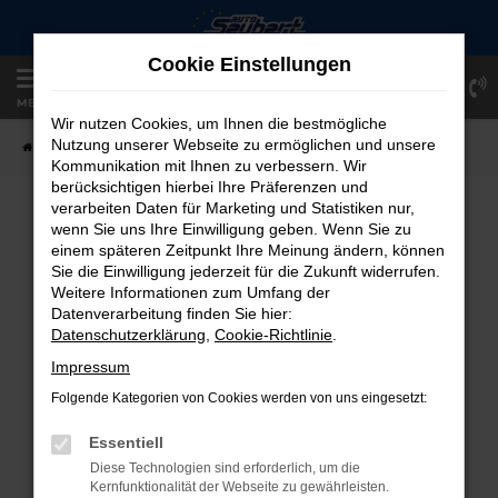
Zum
Hauptinhalt
Cookie Einstellungen
springen
Einloggen
Registrieren
MENÜ
Wir nutzen Cookies, um Ihnen die bestmögliche
Nutzung unserer Webseite zu ermöglichen und unsere
Startseite
Fahrzeugangebote
Fahrzeug-Showroom
Kommunikation mit Ihnen zu verbessern. Wir
berücksichtigen hierbei Ihre Präferenzen und
verarbeiten Daten für Marketing und Statistiken nur,
FAHRZEUG-SHOWROOM
wenn Sie uns Ihre Einwilligung geben. Wenn Sie zu
einem späteren Zeitpunkt Ihre Meinung ändern, können
Sie die Einwilligung jederzeit für die Zukunft widerrufen.
Weitere Informationen zum Umfang der
Datenverarbeitung finden Sie hier:
FEHLER: NETWORK ERROR
Datenschutzerklärung
,
Cookie-Richtlinie
.
Beim Laden ist ein Fehler aufgetreten.
Impressum
Hier sind ein paar Tipps, die dir helfen können:
Folgende Kategorien von Cookies werden von uns eingesetzt:
Überprüfe deine Firewall und deine
Essentiell
Internetverbindung.
Diese Technologien sind erforderlich, um die
Laden andere Webseiten, zum Beispiel
Kernfunktionalität der Webseite zu gewährleisten.