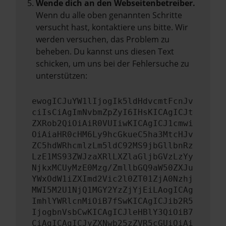
Wende dich an den Webseitenbetreiber.
Wenn du alle oben genannten Schritte
versucht hast, kontaktiere uns bitte. Wir
werden versuchen, das Problem zu
beheben. Du kannst uns diesen Text
schicken, um uns bei der Fehlersuche zu
unterstützen:
ewogICJuYW1lIjogIk5ldHdvcmtFcnJv
ciIsCiAgImNvbmZpZyI6IHsKICAgICJt
ZXRob2QiOiAiR0VUIiwKICAgICJ1cmwi
OiAiaHR0cHM6Ly9hcGkueC5ha3MtcHJv
ZC5hdWRhcmlzLm5ldC92MS9jbGllbnRz
LzE1MS93ZWJzaXRlLXZlaGljbGVzLzYy
NjkxMCUyMzE0Mzg/ZmllbGQ9aW50ZXJu
YWxOdW1iZXImd2Vic2l0ZT01ZjA0Nzhj
MWI5M2U1NjQ1MGY2YzZjYjEiLAogICAg
ImhlYWRlcnMiOiB7fSwKICAgICJib2R5
IjogbnVsbCwKICAgICJleHBlY3QiOiB7
CiAgICAgICJyZXNwb25zZVR5cGUiOiAi