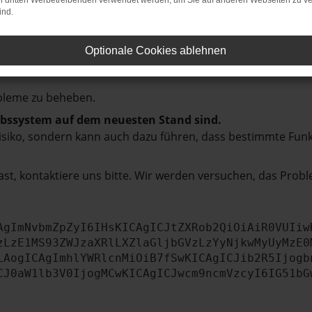
hmaschine?
on dritten Werbetreibenden verwendet werden, um Sie auf anderen Webseiten zu ve
ind.
das Laden bestimmter Seiten verhindern. Funktioniert die
Optionale Cookies ablehnen
bleme zu beheben.
iebssystem auf dem neuesten Stand sind.
tsrisiko, sondern kann auch dazu führen, dass bestimmte Fun
st, kontaktiere uns bitte. Wir werden versuchen, das Prob
AgImNvbmZpZyI6IHsKICAgICJtZXRob2QiOiAiR0VUIiw
zLzE1MS93ZWJzaXRlLXZlaGljbGVzLzYyNjkwMyUyMzE0
LAogICAgImhlYWRlcnMiOiB7fSwKICAgICJib2R5Ijogb
CJ0aW1lb3V0IjogMCwKICAgICJwcm9ncmVzcyI6IG51bG