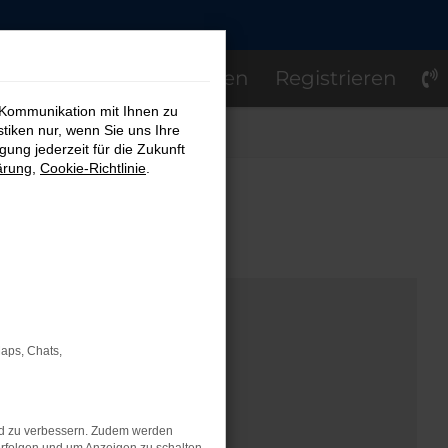
Einloggen
Registrieren
 Kommunikation mit Ihnen zu
stiken nur, wenn Sie uns Ihre
ung jederzeit für die Zukunft
ärung
,
Cookie-Richtlinie
.
OM
Maps, Chats,
nd zu verbessern. Zudem werden