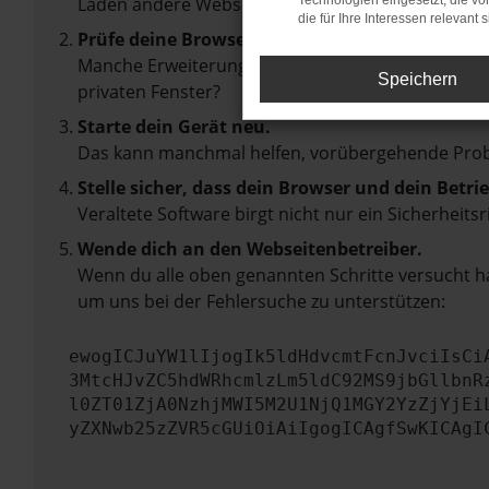
Laden andere Webseiten, zum Beispiel deine Suc
Technologien eingesetzt, die v
die für Ihre Interessen relevant s
Prüfe deine Browsererweiterungen.
Manche Erweiterungen, wie Werbeblocker, können 
Speichern
privaten Fenster?
Starte dein Gerät neu.
Das kann manchmal helfen, vorübergehende Pro
Stelle sicher, dass dein Browser und dein Betr
Veraltete Software birgt nicht nur ein Sicherhei
Wende dich an den Webseitenbetreiber.
Wenn du alle oben genannten Schritte versucht ha
um uns bei der Fehlersuche zu unterstützen:
ewogICJuYW1lIjogIk5ldHdvcmtFcnJvciIsCi
3MtcHJvZC5hdWRhcmlzLm5ldC92MS9jbGllbnR
l0ZT01ZjA0NzhjMWI5M2U1NjQ1MGY2YzZjYjEi
yZXNwb25zZVR5cGUiOiAiIgogICAgfSwKICAgI