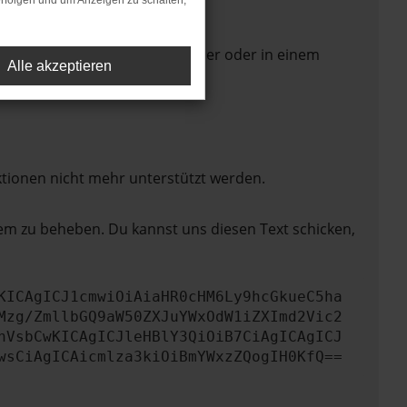
rfolgen und um Anzeigen zu schalten,
 Seite in einem anderen Browser oder in einem
Alle akzeptieren
ktionen nicht mehr unterstützt werden.
lem zu beheben. Du kannst uns diesen Text schicken,
KICAgICJ1cmwiOiAiaHR0cHM6Ly9hcGkueC5ha
Mzg/ZmllbGQ9aW50ZXJuYWxOdW1iZXImd2Vic2
nVsbCwKICAgICJleHBlY3QiOiB7CiAgICAgICJ
wsCiAgICAicmlza3kiOiBmYWxzZQogIH0KfQ==