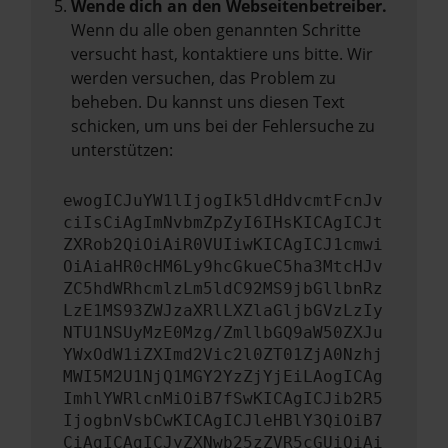
Wende dich an den Webseitenbetreiber.
Wenn du alle oben genannten Schritte
versucht hast, kontaktiere uns bitte. Wir
werden versuchen, das Problem zu
beheben. Du kannst uns diesen Text
schicken, um uns bei der Fehlersuche zu
unterstützen:
ewogICJuYW1lIjogIk5ldHdvcmtFcnJv
ciIsCiAgImNvbmZpZyI6IHsKICAgICJt
ZXRob2QiOiAiR0VUIiwKICAgICJ1cmwi
OiAiaHR0cHM6Ly9hcGkueC5ha3MtcHJv
ZC5hdWRhcmlzLm5ldC92MS9jbGllbnRz
LzE1MS93ZWJzaXRlLXZlaGljbGVzLzIy
NTU1NSUyMzE0Mzg/ZmllbGQ9aW50ZXJu
YWxOdW1iZXImd2Vic2l0ZT01ZjA0Nzhj
MWI5M2U1NjQ1MGY2YzZjYjEiLAogICAg
ImhlYWRlcnMiOiB7fSwKICAgICJib2R5
IjogbnVsbCwKICAgICJleHBlY3QiOiB7
CiAgICAgICJyZXNwb25zZVR5cGUiOiAi