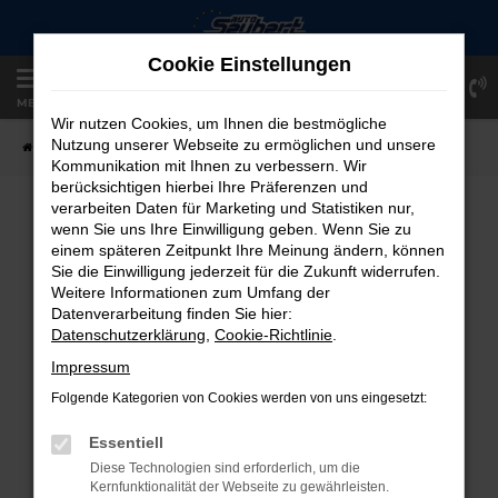
Zum
Hauptinhalt
Cookie Einstellungen
springen
Einloggen
Registrieren
MENÜ
Wir nutzen Cookies, um Ihnen die bestmögliche
Nutzung unserer Webseite zu ermöglichen und unsere
Startseite
Fahrzeugangebote
Fahrzeug-Showroom
Kommunikation mit Ihnen zu verbessern. Wir
berücksichtigen hierbei Ihre Präferenzen und
verarbeiten Daten für Marketing und Statistiken nur,
FAHRZEUG-SHOWROOM
wenn Sie uns Ihre Einwilligung geben. Wenn Sie zu
einem späteren Zeitpunkt Ihre Meinung ändern, können
Sie die Einwilligung jederzeit für die Zukunft widerrufen.
Weitere Informationen zum Umfang der
Datenverarbeitung finden Sie hier:
FEHLER: NETWORK ERROR
Datenschutzerklärung
,
Cookie-Richtlinie
.
Beim Laden ist ein Fehler aufgetreten.
Impressum
Hier sind ein paar Tipps, die dir helfen können:
Folgende Kategorien von Cookies werden von uns eingesetzt:
Überprüfe deine Firewall und deine
Essentiell
Internetverbindung.
Diese Technologien sind erforderlich, um die
Laden andere Webseiten, zum Beispiel
Kernfunktionalität der Webseite zu gewährleisten.