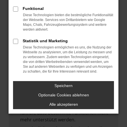
deine Suchmaschine?
Funktional
Prüfe deine Browsererweiterungen.
Diese Technologien bieten die bestmögliche Funktionalität
Manche Erweiterungen, wie Werbeblocker,
der Webseite. Services von Drittanbietern wie Google
Maps, Chats, Fahrzeugbewertungssystem und weitere
können das Laden bestimmter Seiten
werden aktiviert.
verhindern. Funktioniert die Seite in einem
anderen Browser oder in einem privaten
Statistik und Marketing
Fenster?
Diese Technologien ermöglichen es uns, die Nutzung der
Webseite zu analysieren, um die Leistung zu messen und
Starte dein Gerät neu.
zu verbessern. Zudem werden Technologien eingesetzt,
Das kann manchmal helfen,
die von dritten Werbetreibenden verwendet werden, um
Sie auf anderen Webseiten zu verfolgen und um Anzeigen
vorübergehende Probleme zu beheben.
zu schalten, die für Ihre Interessen relevant sind.
Stelle sicher, dass dein Browser und dein
Betriebssystem auf dem neuesten Stand
Speichern
sind.
Optionale Cookies ablehnen
Veraltete Software birgt nicht nur ein
Alle akzeptieren
Sicherheitsrisiko, sondern kann auch dazu
führen, dass bestimmte Funktionen nicht
mehr unterstützt werden.