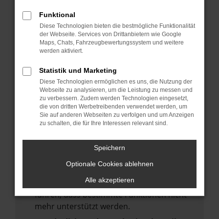
deine Suchmaschine?
Funktional
Prüfe deine Browsererweiterungen.
Diese Technologien bieten die bestmögliche Funktionalität
Manche Erweiterungen, wie Werbeblocker,
der Webseite. Services von Drittanbietern wie Google
Maps, Chats, Fahrzeugbewertungssystem und weitere
können das Laden bestimmter Seiten
werden aktiviert.
verhindern. Funktioniert die Seite in einem
anderen Browser oder in einem privaten
Statistik und Marketing
Fenster?
Diese Technologien ermöglichen es uns, die Nutzung der
Webseite zu analysieren, um die Leistung zu messen und
Starte dein Gerät neu.
zu verbessern. Zudem werden Technologien eingesetzt,
Das kann manchmal helfen,
die von dritten Werbetreibenden verwendet werden, um
Sie auf anderen Webseiten zu verfolgen und um Anzeigen
vorübergehende Probleme zu beheben.
zu schalten, die für Ihre Interessen relevant sind.
Stelle sicher, dass dein Browser und dein
Betriebssystem auf dem neuesten Stand
Speichern
sind.
Optionale Cookies ablehnen
Veraltete Software birgt nicht nur ein
Alle akzeptieren
Sicherheitsrisiko, sondern kann auch dazu
führen, dass bestimmte Funktionen nicht
mehr unterstützt werden.