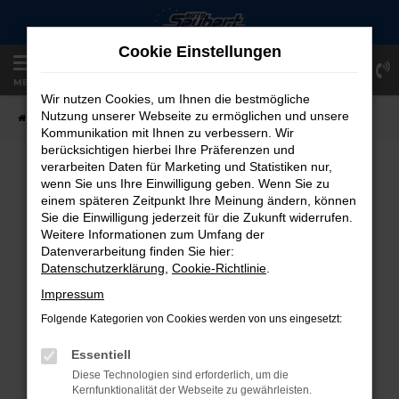
Zum
Hauptinhalt
Cookie Einstellungen
springen
Einloggen
Registrieren
MENÜ
Wir nutzen Cookies, um Ihnen die bestmögliche
Nutzung unserer Webseite zu ermöglichen und unsere
Startseite
Fahrzeugangebote
Fahrzeug-Showroom
Kommunikation mit Ihnen zu verbessern. Wir
berücksichtigen hierbei Ihre Präferenzen und
verarbeiten Daten für Marketing und Statistiken nur,
FAHRZEUG-SHOWROOM
wenn Sie uns Ihre Einwilligung geben. Wenn Sie zu
einem späteren Zeitpunkt Ihre Meinung ändern, können
Sie die Einwilligung jederzeit für die Zukunft widerrufen.
Weitere Informationen zum Umfang der
Datenverarbeitung finden Sie hier:
FEHLER: NETWORK ERROR
Datenschutzerklärung
,
Cookie-Richtlinie
.
Beim Laden ist ein Fehler aufgetreten.
Impressum
Hier sind ein paar Tipps, die dir helfen können:
Folgende Kategorien von Cookies werden von uns eingesetzt:
Überprüfe deine Firewall und deine
Essentiell
Internetverbindung.
Diese Technologien sind erforderlich, um die
Laden andere Webseiten, zum Beispiel
Kernfunktionalität der Webseite zu gewährleisten.