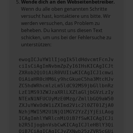
Wende dich an den Webseitenbetreiber.
Wenn du alle oben genannten Schritte
versucht hast, kontaktiere uns bitte. Wir
werden versuchen, das Problem zu
beheben. Du kannst uns diesen Text
schicken, um uns bei der Fehlersuche zu
unterstützen:
ewogICJuYW1lIjogIk5ldHdvcmtFcnJv
ciIsCiAgImNvbmZpZyI6IHsKICAgICJt
ZXRob2QiOiAiR0VUIiwKICAgICJ1cmwi
OiAiaHR0cHM6Ly9hcGkueC5ha3MtcHJv
ZC5hdWRhcmlzLm5ldC92MS9jbGllbnRz
LzE1MS93ZWJzaXRlLXZlaGljbGVzLzIy
NTExN1NFUCUyMzE0Mzg/ZmllbGQ9aW50
ZXJuYWxOdW1iZXImd2Vic2l0ZT01ZjA0
NzhjMWI5M2U1NjQ1MGY2YzZjYjEiLAog
ICAgImhlYWRlcnMiOiB7fSwKICAgICJi
b2R5IjogbnVsbCwKICAgICJleHBlY3Qi
OiB7CiAgICAgICJyZXNwb25zZVR5cGUi