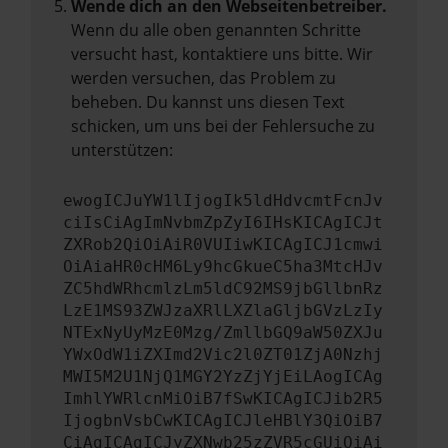
Wende dich an den Webseitenbetreiber.
Wenn du alle oben genannten Schritte
versucht hast, kontaktiere uns bitte. Wir
werden versuchen, das Problem zu
beheben. Du kannst uns diesen Text
schicken, um uns bei der Fehlersuche zu
unterstützen:
ewogICJuYW1lIjogIk5ldHdvcmtFcnJv
ciIsCiAgImNvbmZpZyI6IHsKICAgICJt
ZXRob2QiOiAiR0VUIiwKICAgICJ1cmwi
OiAiaHR0cHM6Ly9hcGkueC5ha3MtcHJv
ZC5hdWRhcmlzLm5ldC92MS9jbGllbnRz
LzE1MS93ZWJzaXRlLXZlaGljbGVzLzIy
NTExNyUyMzE0Mzg/ZmllbGQ9aW50ZXJu
YWxOdW1iZXImd2Vic2l0ZT01ZjA0Nzhj
MWI5M2U1NjQ1MGY2YzZjYjEiLAogICAg
ImhlYWRlcnMiOiB7fSwKICAgICJib2R5
IjogbnVsbCwKICAgICJleHBlY3QiOiB7
CiAgICAgICJyZXNwb25zZVR5cGUiOiAi