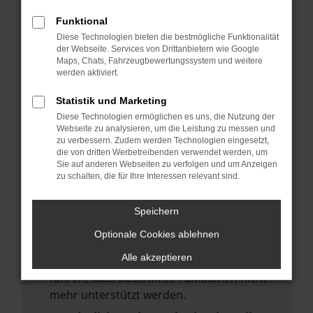
deine Suchmaschine?
Funktional
Prüfe deine Browsererweiterungen.
Diese Technologien bieten die bestmögliche Funktionalität
Manche Erweiterungen, wie Werbeblocker,
der Webseite. Services von Drittanbietern wie Google
Maps, Chats, Fahrzeugbewertungssystem und weitere
können das Laden bestimmter Seiten
werden aktiviert.
verhindern. Funktioniert die Seite in einem
anderen Browser oder in einem privaten
Statistik und Marketing
Fenster?
Diese Technologien ermöglichen es uns, die Nutzung der
Webseite zu analysieren, um die Leistung zu messen und
Starte dein Gerät neu.
zu verbessern. Zudem werden Technologien eingesetzt,
Das kann manchmal helfen,
die von dritten Werbetreibenden verwendet werden, um
Sie auf anderen Webseiten zu verfolgen und um Anzeigen
vorübergehende Probleme zu beheben.
zu schalten, die für Ihre Interessen relevant sind.
Stelle sicher, dass dein Browser und dein
Betriebssystem auf dem neuesten Stand
Speichern
sind.
Optionale Cookies ablehnen
Veraltete Software birgt nicht nur ein
Alle akzeptieren
Sicherheitsrisiko, sondern kann auch dazu
führen, dass bestimmte Funktionen nicht
mehr unterstützt werden.