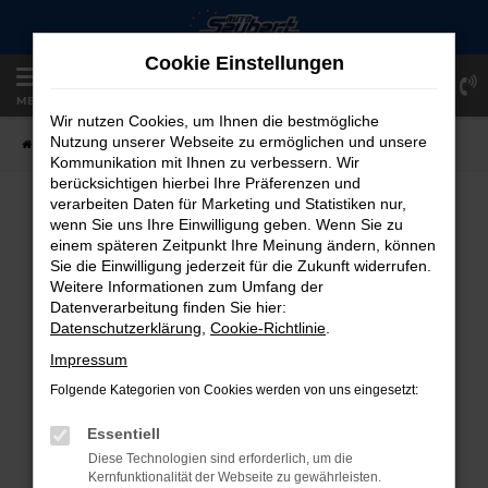
Zum
Hauptinhalt
Cookie Einstellungen
springen
Einloggen
Registrieren
MENÜ
Wir nutzen Cookies, um Ihnen die bestmögliche
Nutzung unserer Webseite zu ermöglichen und unsere
Startseite
Fahrzeugangebote
Fahrzeug-Showroom
Kommunikation mit Ihnen zu verbessern. Wir
berücksichtigen hierbei Ihre Präferenzen und
verarbeiten Daten für Marketing und Statistiken nur,
FAHRZEUG-SHOWROOM
wenn Sie uns Ihre Einwilligung geben. Wenn Sie zu
einem späteren Zeitpunkt Ihre Meinung ändern, können
Sie die Einwilligung jederzeit für die Zukunft widerrufen.
Weitere Informationen zum Umfang der
Datenverarbeitung finden Sie hier:
FEHLER: NETWORK ERROR
Datenschutzerklärung
,
Cookie-Richtlinie
.
Beim Laden ist ein Fehler aufgetreten.
Impressum
Hier sind ein paar Tipps, die dir helfen können:
Folgende Kategorien von Cookies werden von uns eingesetzt:
Überprüfe deine Firewall und deine
Essentiell
Internetverbindung.
Diese Technologien sind erforderlich, um die
Laden andere Webseiten, zum Beispiel
Kernfunktionalität der Webseite zu gewährleisten.