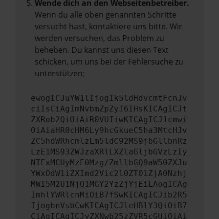
Wende dich an den Webseitenbetreiber.
Wenn du alle oben genannten Schritte
versucht hast, kontaktiere uns bitte. Wir
werden versuchen, das Problem zu
beheben. Du kannst uns diesen Text
schicken, um uns bei der Fehlersuche zu
unterstützen:
ewogICJuYW1lIjogIk5ldHdvcmtFcnJv
ciIsCiAgImNvbmZpZyI6IHsKICAgICJt
ZXRob2QiOiAiR0VUIiwKICAgICJ1cmwi
OiAiaHR0cHM6Ly9hcGkueC5ha3MtcHJv
ZC5hdWRhcmlzLm5ldC92MS9jbGllbnRz
LzE1MS93ZWJzaXRlLXZlaGljbGVzLzIy
NTExMCUyMzE0Mzg/ZmllbGQ9aW50ZXJu
YWxOdW1iZXImd2Vic2l0ZT01ZjA0Nzhj
MWI5M2U1NjQ1MGY2YzZjYjEiLAogICAg
ImhlYWRlcnMiOiB7fSwKICAgICJib2R5
IjogbnVsbCwKICAgICJleHBlY3QiOiB7
CiAgICAgICJyZXNwb25zZVR5cGUiOiAi