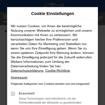
Zum
Hauptinhalt
Cookie Einstellungen
springen
Einloggen
Registrieren
MENÜ
Wir nutzen Cookies, um Ihnen die bestmögliche
Nutzung unserer Webseite zu ermöglichen und unsere
Startseite
Fahrzeugangebote
Fahrzeug-Showroom
Kommunikation mit Ihnen zu verbessern. Wir
berücksichtigen hierbei Ihre Präferenzen und
verarbeiten Daten für Marketing und Statistiken nur,
FAHRZEUG-SHOWROOM
wenn Sie uns Ihre Einwilligung geben. Wenn Sie zu
einem späteren Zeitpunkt Ihre Meinung ändern, können
Sie die Einwilligung jederzeit für die Zukunft widerrufen.
Weitere Informationen zum Umfang der
Datenverarbeitung finden Sie hier:
FEHLER: NETWORK ERROR
Datenschutzerklärung
,
Cookie-Richtlinie
.
Beim Laden ist ein Fehler aufgetreten.
Impressum
Hier sind ein paar Tipps, die dir helfen können:
Folgende Kategorien von Cookies werden von uns eingesetzt:
Überprüfe deine Firewall und deine
Essentiell
Internetverbindung.
Diese Technologien sind erforderlich, um die
Laden andere Webseiten, zum Beispiel
Kernfunktionalität der Webseite zu gewährleisten.