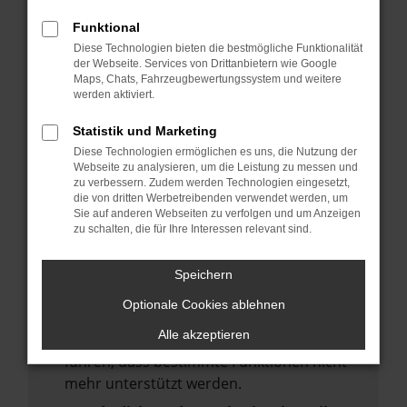
deine Suchmaschine?
Funktional
Prüfe deine Browsererweiterungen.
Diese Technologien bieten die bestmögliche Funktionalität
Manche Erweiterungen, wie Werbeblocker,
der Webseite. Services von Drittanbietern wie Google
Maps, Chats, Fahrzeugbewertungssystem und weitere
können das Laden bestimmter Seiten
werden aktiviert.
verhindern. Funktioniert die Seite in einem
anderen Browser oder in einem privaten
Statistik und Marketing
Fenster?
Diese Technologien ermöglichen es uns, die Nutzung der
Webseite zu analysieren, um die Leistung zu messen und
Starte dein Gerät neu.
zu verbessern. Zudem werden Technologien eingesetzt,
Das kann manchmal helfen,
die von dritten Werbetreibenden verwendet werden, um
Sie auf anderen Webseiten zu verfolgen und um Anzeigen
vorübergehende Probleme zu beheben.
zu schalten, die für Ihre Interessen relevant sind.
Stelle sicher, dass dein Browser und dein
Betriebssystem auf dem neuesten Stand
Speichern
sind.
Optionale Cookies ablehnen
Veraltete Software birgt nicht nur ein
Alle akzeptieren
Sicherheitsrisiko, sondern kann auch dazu
führen, dass bestimmte Funktionen nicht
mehr unterstützt werden.