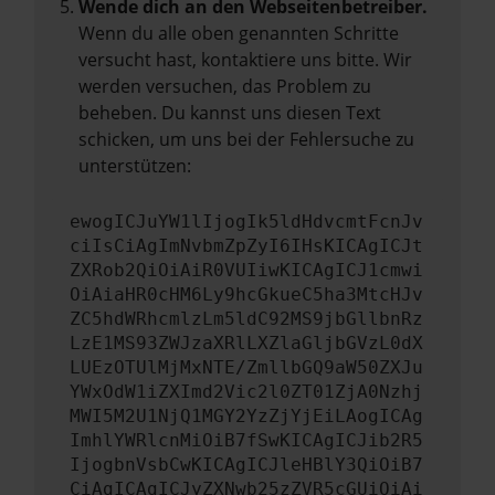
Wende dich an den Webseitenbetreiber.
Wenn du alle oben genannten Schritte
versucht hast, kontaktiere uns bitte. Wir
werden versuchen, das Problem zu
beheben. Du kannst uns diesen Text
schicken, um uns bei der Fehlersuche zu
unterstützen:
ewogICJuYW1lIjogIk5ldHdvcmtFcnJv
ciIsCiAgImNvbmZpZyI6IHsKICAgICJt
ZXRob2QiOiAiR0VUIiwKICAgICJ1cmwi
OiAiaHR0cHM6Ly9hcGkueC5ha3MtcHJv
ZC5hdWRhcmlzLm5ldC92MS9jbGllbnRz
LzE1MS93ZWJzaXRlLXZlaGljbGVzL0dX
LUEzOTUlMjMxNTE/ZmllbGQ9aW50ZXJu
YWxOdW1iZXImd2Vic2l0ZT01ZjA0Nzhj
MWI5M2U1NjQ1MGY2YzZjYjEiLAogICAg
ImhlYWRlcnMiOiB7fSwKICAgICJib2R5
IjogbnVsbCwKICAgICJleHBlY3QiOiB7
CiAgICAgICJyZXNwb25zZVR5cGUiOiAi