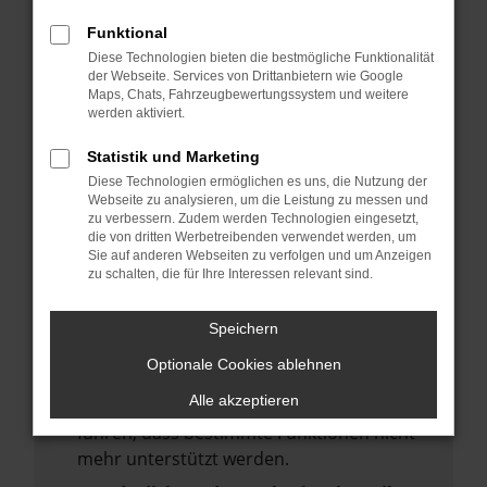
deine Suchmaschine?
Funktional
Prüfe deine Browsererweiterungen.
Diese Technologien bieten die bestmögliche Funktionalität
Manche Erweiterungen, wie Werbeblocker,
der Webseite. Services von Drittanbietern wie Google
Maps, Chats, Fahrzeugbewertungssystem und weitere
können das Laden bestimmter Seiten
werden aktiviert.
verhindern. Funktioniert die Seite in einem
anderen Browser oder in einem privaten
Statistik und Marketing
Fenster?
Diese Technologien ermöglichen es uns, die Nutzung der
Webseite zu analysieren, um die Leistung zu messen und
Starte dein Gerät neu.
zu verbessern. Zudem werden Technologien eingesetzt,
Das kann manchmal helfen,
die von dritten Werbetreibenden verwendet werden, um
Sie auf anderen Webseiten zu verfolgen und um Anzeigen
vorübergehende Probleme zu beheben.
zu schalten, die für Ihre Interessen relevant sind.
Stelle sicher, dass dein Browser und dein
Betriebssystem auf dem neuesten Stand
Speichern
sind.
Optionale Cookies ablehnen
Veraltete Software birgt nicht nur ein
Alle akzeptieren
Sicherheitsrisiko, sondern kann auch dazu
führen, dass bestimmte Funktionen nicht
mehr unterstützt werden.