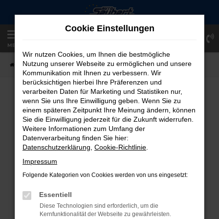
Zum
Hauptinhalt
Cookie Einstellungen
springen
Einloggen
Registrieren
MENÜ
Wir nutzen Cookies, um Ihnen die bestmögliche
Nutzung unserer Webseite zu ermöglichen und unsere
Startseite
Fahrzeugangebote
Fahrzeug-Showroom
Kommunikation mit Ihnen zu verbessern. Wir
berücksichtigen hierbei Ihre Präferenzen und
verarbeiten Daten für Marketing und Statistiken nur,
FAHRZEUG-SHOWROOM
wenn Sie uns Ihre Einwilligung geben. Wenn Sie zu
einem späteren Zeitpunkt Ihre Meinung ändern, können
Sie die Einwilligung jederzeit für die Zukunft widerrufen.
Weitere Informationen zum Umfang der
Datenverarbeitung finden Sie hier:
FEHLER: NETWORK ERROR
Datenschutzerklärung
,
Cookie-Richtlinie
.
Beim Laden ist ein Fehler aufgetreten.
Impressum
Hier sind ein paar Tipps, die dir helfen können:
Folgende Kategorien von Cookies werden von uns eingesetzt:
Überprüfe deine Firewall und deine
Essentiell
Internetverbindung.
Diese Technologien sind erforderlich, um die
Laden andere Webseiten, zum Beispiel
Kernfunktionalität der Webseite zu gewährleisten.