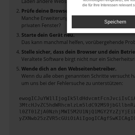
Laden andere Webseiten, zum Beispiel deine Suc
Technologien eingesetzt, die v
die für Ihre Interessen relevant s
Prüfe deine Browsererweiterungen.
Manche Erweiterungen, wie Werbeblocker, können 
Speichern
privaten Fenster?
Starte dein Gerät neu.
Das kann manchmal helfen, vorübergehende Pro
Stelle sicher, dass dein Browser und dein Betr
Veraltete Software birgt nicht nur ein Sicherhei
Wende dich an den Webseitenbetreiber.
Wenn du alle oben genannten Schritte versucht ha
um uns bei der Fehlersuche zu unterstützen:
ewogICJuYW1lIjogIk5ldHdvcmtFcnJvciIsCi
3MtcHJvZC5hdWRhcmlzLm5ldC92MS9jbGllbnR
l0ZT01ZjA0NzhjMWI5M2U1NjQ1MGY2YzZjYjEi
yZXNwb25zZVR5cGUiOiAiIgogICAgfSwKICAgI