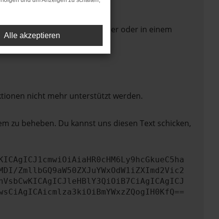
rfolgen und um Anzeigen zu schalten,
 Seite in einem anderen Browser oder in einem
Alle akzeptieren
ktionen nicht mehr unterstützt werden.
lem zu beheben. Du kannst uns diesen Text schicken,
KICAgICJ1cmwiOiAiaHR0cHM6Ly9hcGkueC5ha
MDI/ZmllbGQ9aW50ZXJuYWxOdW1iZXImd2Vic2
nVsbCwKICAgICJleHBlY3QiOiB7CiAgICAgICJ
wsCiAgICAicmlza3kiOiBmYWxzZQogIH0KfQ==