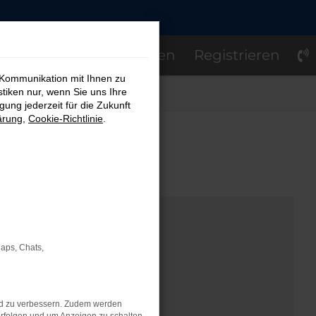
Einloggen
Registrieren
 Kommunikation mit Ihnen zu
stiken nur, wenn Sie uns Ihre
ung jederzeit für die Zukunft
ärung
,
Cookie-Richtlinie
.
OM
Maps, Chats,
nd zu verbessern. Zudem werden