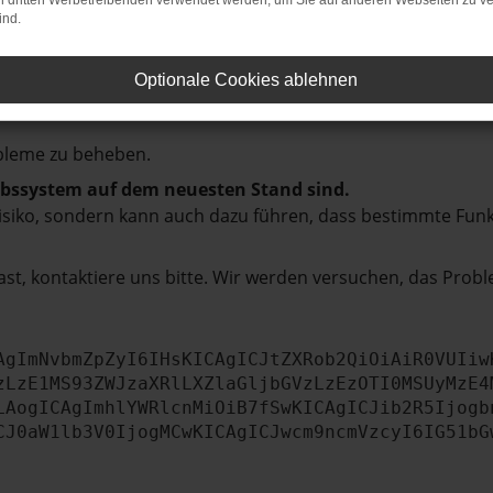
hmaschine?
on dritten Werbetreibenden verwendet werden, um Sie auf anderen Webseiten zu ve
ind.
das Laden bestimmter Seiten verhindern. Funktioniert die
Optionale Cookies ablehnen
bleme zu beheben.
iebssystem auf dem neuesten Stand sind.
tsrisiko, sondern kann auch dazu führen, dass bestimmte Fun
st, kontaktiere uns bitte. Wir werden versuchen, das Prob
AgImNvbmZpZyI6IHsKICAgICJtZXRob2QiOiAiR0VUIiw
zLzE1MS93ZWJzaXRlLXZlaGljbGVzLzEzOTI0MSUyMzE4
LAogICAgImhlYWRlcnMiOiB7fSwKICAgICJib2R5Ijogb
CJ0aW1lb3V0IjogMCwKICAgICJwcm9ncmVzcyI6IG51bG