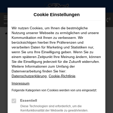
Zum
Hauptinhalt
Cookie Einstellungen
springen
Einloggen
Registrieren
MENÜ
Wir nutzen Cookies, um Ihnen die bestmögliche
Nutzung unserer Webseite zu ermöglichen und unsere
Startseite
Fahrzeugangebote
Fahrzeug-Showroom
Kommunikation mit Ihnen zu verbessern. Wir
berücksichtigen hierbei Ihre Präferenzen und
verarbeiten Daten für Marketing und Statistiken nur,
FAHRZEUG-SHOWROOM
wenn Sie uns Ihre Einwilligung geben. Wenn Sie zu
einem späteren Zeitpunkt Ihre Meinung ändern, können
Sie die Einwilligung jederzeit für die Zukunft widerrufen.
Weitere Informationen zum Umfang der
Datenverarbeitung finden Sie hier:
FEHLER: NETWORK ERROR
Datenschutzerklärung
,
Cookie-Richtlinie
.
Beim Laden ist ein Fehler aufgetreten.
Impressum
Hier sind ein paar Tipps, die dir helfen können:
Folgende Kategorien von Cookies werden von uns eingesetzt:
Überprüfe deine Firewall und deine
Essentiell
Internetverbindung.
Diese Technologien sind erforderlich, um die
Laden andere Webseiten, zum Beispiel
Kernfunktionalität der Webseite zu gewährleisten.