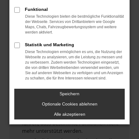
deine Suchmaschine?
Funktional
Prüfe deine Browsererweiterungen.
Diese Technologien bieten die bestmögliche Funktionalität
Manche Erweiterungen, wie Werbeblocker,
der Webseite. Services von Drittanbietern wie Google
Maps, Chats, Fahrzeugbewertungssystem und weitere
können das Laden bestimmter Seiten
werden aktiviert.
verhindern. Funktioniert die Seite in einem
anderen Browser oder in einem privaten
Statistik und Marketing
Fenster?
Diese Technologien ermöglichen es uns, die Nutzung der
Webseite zu analysieren, um die Leistung zu messen und
Starte dein Gerät neu.
zu verbessern. Zudem werden Technologien eingesetzt,
Das kann manchmal helfen,
die von dritten Werbetreibenden verwendet werden, um
Sie auf anderen Webseiten zu verfolgen und um Anzeigen
vorübergehende Probleme zu beheben.
zu schalten, die für Ihre Interessen relevant sind.
Stelle sicher, dass dein Browser und dein
Betriebssystem auf dem neuesten Stand
Speichern
sind.
Optionale Cookies ablehnen
Veraltete Software birgt nicht nur ein
Alle akzeptieren
Sicherheitsrisiko, sondern kann auch dazu
führen, dass bestimmte Funktionen nicht
mehr unterstützt werden.