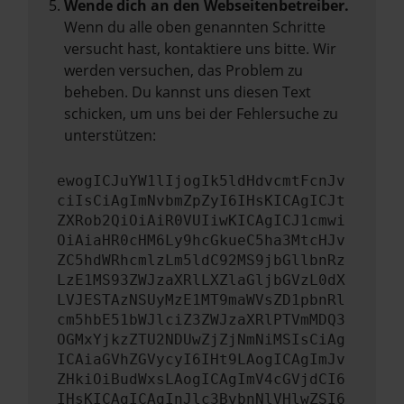
Wende dich an den Webseitenbetreiber.
Wenn du alle oben genannten Schritte
versucht hast, kontaktiere uns bitte. Wir
werden versuchen, das Problem zu
beheben. Du kannst uns diesen Text
schicken, um uns bei der Fehlersuche zu
unterstützen:
ewogICJuYW1lIjogIk5ldHdvcmtFcnJv
ciIsCiAgImNvbmZpZyI6IHsKICAgICJt
ZXRob2QiOiAiR0VUIiwKICAgICJ1cmwi
OiAiaHR0cHM6Ly9hcGkueC5ha3MtcHJv
ZC5hdWRhcmlzLm5ldC92MS9jbGllbnRz
LzE1MS93ZWJzaXRlLXZlaGljbGVzL0dX
LVJESTAzNSUyMzE1MT9maWVsZD1pbnRl
cm5hbE51bWJlciZ3ZWJzaXRlPTVmMDQ3
OGMxYjkzZTU2NDUwZjZjNmNiMSIsCiAg
ICAiaGVhZGVycyI6IHt9LAogICAgImJv
ZHkiOiBudWxsLAogICAgImV4cGVjdCI6
IHsKICAgICAgInJlc3BvbnNlVHlwZSI6