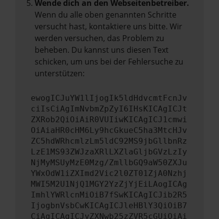
Wende dich an den Webseitenbetreiber.
Wenn du alle oben genannten Schritte
versucht hast, kontaktiere uns bitte. Wir
werden versuchen, das Problem zu
beheben. Du kannst uns diesen Text
schicken, um uns bei der Fehlersuche zu
unterstützen:
ewogICJuYW1lIjogIk5ldHdvcmtFcnJv
ciIsCiAgImNvbmZpZyI6IHsKICAgICJt
ZXRob2QiOiAiR0VUIiwKICAgICJ1cmwi
OiAiaHR0cHM6Ly9hcGkueC5ha3MtcHJv
ZC5hdWRhcmlzLm5ldC92MS9jbGllbnRz
LzE1MS93ZWJzaXRlLXZlaGljbGVzLzIy
NjMyMSUyMzE0Mzg/ZmllbGQ9aW50ZXJu
YWxOdW1iZXImd2Vic2l0ZT01ZjA0Nzhj
MWI5M2U1NjQ1MGY2YzZjYjEiLAogICAg
ImhlYWRlcnMiOiB7fSwKICAgICJib2R5
IjogbnVsbCwKICAgICJleHBlY3QiOiB7
CiAgICAgICJyZXNwb25zZVR5cGUiOiAi