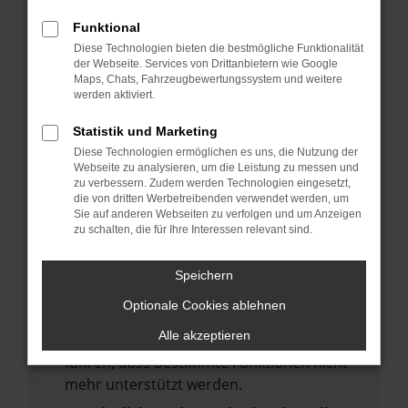
deine Suchmaschine?
Funktional
Prüfe deine Browsererweiterungen.
Diese Technologien bieten die bestmögliche Funktionalität
Manche Erweiterungen, wie Werbeblocker,
der Webseite. Services von Drittanbietern wie Google
Maps, Chats, Fahrzeugbewertungssystem und weitere
können das Laden bestimmter Seiten
werden aktiviert.
verhindern. Funktioniert die Seite in einem
anderen Browser oder in einem privaten
Statistik und Marketing
Fenster?
Diese Technologien ermöglichen es uns, die Nutzung der
Webseite zu analysieren, um die Leistung zu messen und
Starte dein Gerät neu.
zu verbessern. Zudem werden Technologien eingesetzt,
Das kann manchmal helfen,
die von dritten Werbetreibenden verwendet werden, um
Sie auf anderen Webseiten zu verfolgen und um Anzeigen
vorübergehende Probleme zu beheben.
zu schalten, die für Ihre Interessen relevant sind.
Stelle sicher, dass dein Browser und dein
Betriebssystem auf dem neuesten Stand
Speichern
sind.
Optionale Cookies ablehnen
Veraltete Software birgt nicht nur ein
Alle akzeptieren
Sicherheitsrisiko, sondern kann auch dazu
führen, dass bestimmte Funktionen nicht
mehr unterstützt werden.