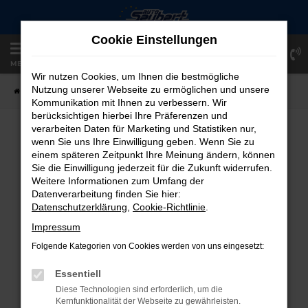
Zum
Hauptinhalt
Cookie Einstellungen
springen
Einloggen
Registrieren
MENÜ
Wir nutzen Cookies, um Ihnen die bestmögliche
Nutzung unserer Webseite zu ermöglichen und unsere
Startseite
Fahrzeugangebote
Fahrzeug-Showroom
Kommunikation mit Ihnen zu verbessern. Wir
berücksichtigen hierbei Ihre Präferenzen und
verarbeiten Daten für Marketing und Statistiken nur,
FAHRZEUG-SHOWROOM
wenn Sie uns Ihre Einwilligung geben. Wenn Sie zu
einem späteren Zeitpunkt Ihre Meinung ändern, können
Sie die Einwilligung jederzeit für die Zukunft widerrufen.
Weitere Informationen zum Umfang der
Datenverarbeitung finden Sie hier:
FEHLER: NETWORK ERROR
Datenschutzerklärung
,
Cookie-Richtlinie
.
Beim Laden ist ein Fehler aufgetreten.
Impressum
Hier sind ein paar Tipps, die dir helfen können:
Folgende Kategorien von Cookies werden von uns eingesetzt:
Überprüfe deine Firewall und deine
Essentiell
Internetverbindung.
Diese Technologien sind erforderlich, um die
Laden andere Webseiten, zum Beispiel
Kernfunktionalität der Webseite zu gewährleisten.