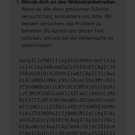
Wende dich an den Webseitenbetreiber.
Wenn du alle oben genannten Schritte
versucht hast, kontaktiere uns bitte. Wir
werden versuchen, das Problem zu
beheben. Du kannst uns diesen Text
schicken, um uns bei der Fehlersuche zu
unterstützen:
ewogICJuYW1lIjogIk5ldHdvcmtFcnJv
ciIsCiAgImNvbmZpZyI6IHsKICAgICJt
ZXRob2QiOiAiR0VUIiwKICAgICJ1cmwi
OiAiaHR0cHM6Ly9hcGkueC5ha3MtcHJv
ZC5hdWRhcmlzLm5ldC92MS9jbGllbnRz
LzE1MS93ZWJzaXRlLXZlaGljbGVzLzMx
MjE5JTIzMTU3Nz9maWVsZD1pbnRlcm5h
bE51bWJlciZ3ZWJzaXRlPTVmMDQ3OGMx
YjkzZTU2NDUwZjZjNmNiMSIsCiAgICAi
aGVhZGVycyI6IHt9LAogICAgImJvZHki
OiBudWxsLAogICAgImV4cGVjdCI6IHsK
ICAgICAgInJlc3BvbnNlVHlwZSI6ICIi