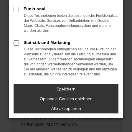
deine Suchmaschine?
Funktional
Prüfe deine Browsererweiterungen.
Diese Technologien bieten die bestmögliche Funktionalität
Manche Erweiterungen, wie Werbeblocker,
der Webseite. Services von Drittanbietern wie Google
Maps, Chats, Fahrzeugbewertungssystem und weitere
können das Laden bestimmter Seiten
werden aktiviert.
verhindern. Funktioniert die Seite in einem
anderen Browser oder in einem privaten
Statistik und Marketing
Fenster?
Diese Technologien ermöglichen es uns, die Nutzung der
Webseite zu analysieren, um die Leistung zu messen und
Starte dein Gerät neu.
zu verbessern. Zudem werden Technologien eingesetzt,
Das kann manchmal helfen,
die von dritten Werbetreibenden verwendet werden, um
Sie auf anderen Webseiten zu verfolgen und um Anzeigen
vorübergehende Probleme zu beheben.
zu schalten, die für Ihre Interessen relevant sind.
Stelle sicher, dass dein Browser und dein
Betriebssystem auf dem neuesten Stand
Speichern
sind.
Optionale Cookies ablehnen
Veraltete Software birgt nicht nur ein
Alle akzeptieren
Sicherheitsrisiko, sondern kann auch dazu
führen, dass bestimmte Funktionen nicht
mehr unterstützt werden.