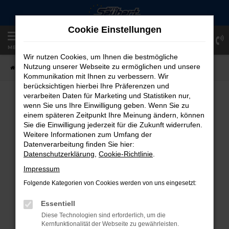
Zum
Hauptinhalt
Cookie Einstellungen
springen
Einloggen
Registrieren
MENÜ
Wir nutzen Cookies, um Ihnen die bestmögliche
Nutzung unserer Webseite zu ermöglichen und unsere
Startseite
Fahrzeugangebote
Fahrzeug-Showroom
Kommunikation mit Ihnen zu verbessern. Wir
berücksichtigen hierbei Ihre Präferenzen und
verarbeiten Daten für Marketing und Statistiken nur,
FAHRZEUG-SHOWROOM
wenn Sie uns Ihre Einwilligung geben. Wenn Sie zu
einem späteren Zeitpunkt Ihre Meinung ändern, können
Sie die Einwilligung jederzeit für die Zukunft widerrufen.
Weitere Informationen zum Umfang der
Datenverarbeitung finden Sie hier:
FEHLER: NETWORK ERROR
Datenschutzerklärung
,
Cookie-Richtlinie
.
Beim Laden ist ein Fehler aufgetreten.
Impressum
Hier sind ein paar Tipps, die dir helfen können:
Folgende Kategorien von Cookies werden von uns eingesetzt:
Überprüfe deine Firewall und deine
Essentiell
Internetverbindung.
Diese Technologien sind erforderlich, um die
Laden andere Webseiten, zum Beispiel
Kernfunktionalität der Webseite zu gewährleisten.