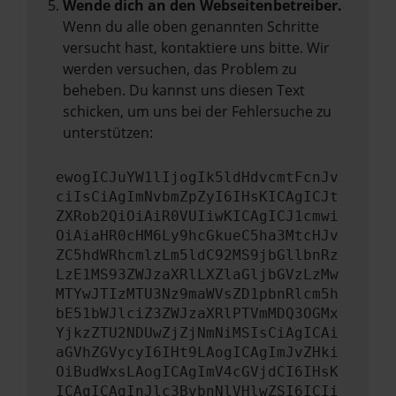
Wende dich an den Webseitenbetreiber.
Wenn du alle oben genannten Schritte
versucht hast, kontaktiere uns bitte. Wir
werden versuchen, das Problem zu
beheben. Du kannst uns diesen Text
schicken, um uns bei der Fehlersuche zu
unterstützen:
ewogICJuYW1lIjogIk5ldHdvcmtFcnJv
ciIsCiAgImNvbmZpZyI6IHsKICAgICJt
ZXRob2QiOiAiR0VUIiwKICAgICJ1cmwi
OiAiaHR0cHM6Ly9hcGkueC5ha3MtcHJv
ZC5hdWRhcmlzLm5ldC92MS9jbGllbnRz
LzE1MS93ZWJzaXRlLXZlaGljbGVzLzMw
MTYwJTIzMTU3Nz9maWVsZD1pbnRlcm5h
bE51bWJlciZ3ZWJzaXRlPTVmMDQ3OGMx
YjkzZTU2NDUwZjZjNmNiMSIsCiAgICAi
aGVhZGVycyI6IHt9LAogICAgImJvZHki
OiBudWxsLAogICAgImV4cGVjdCI6IHsK
ICAgICAgInJlc3BvbnNlVHlwZSI6ICIi