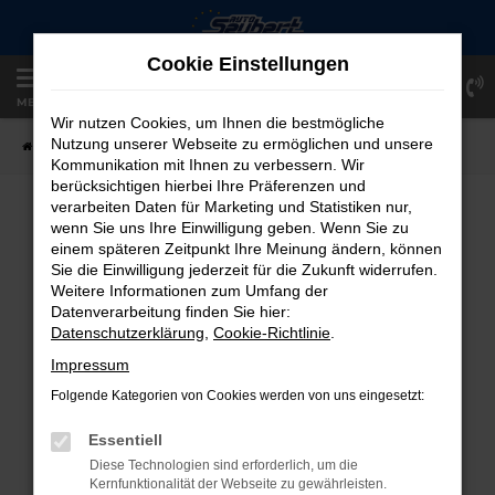
Zum
Hauptinhalt
Cookie Einstellungen
springen
Einloggen
Registrieren
MENÜ
Wir nutzen Cookies, um Ihnen die bestmögliche
Nutzung unserer Webseite zu ermöglichen und unsere
Startseite
Fahrzeugangebote
Fahrzeug-Showroom
Kommunikation mit Ihnen zu verbessern. Wir
berücksichtigen hierbei Ihre Präferenzen und
verarbeiten Daten für Marketing und Statistiken nur,
FAHRZEUG-SHOWROOM
wenn Sie uns Ihre Einwilligung geben. Wenn Sie zu
einem späteren Zeitpunkt Ihre Meinung ändern, können
Sie die Einwilligung jederzeit für die Zukunft widerrufen.
Weitere Informationen zum Umfang der
Datenverarbeitung finden Sie hier:
FEHLER: NETWORK ERROR
Datenschutzerklärung
,
Cookie-Richtlinie
.
Beim Laden ist ein Fehler aufgetreten.
Impressum
Hier sind ein paar Tipps, die dir helfen können:
Folgende Kategorien von Cookies werden von uns eingesetzt:
Überprüfe deine Firewall und deine
Essentiell
Internetverbindung.
Diese Technologien sind erforderlich, um die
Laden andere Webseiten, zum Beispiel
Kernfunktionalität der Webseite zu gewährleisten.