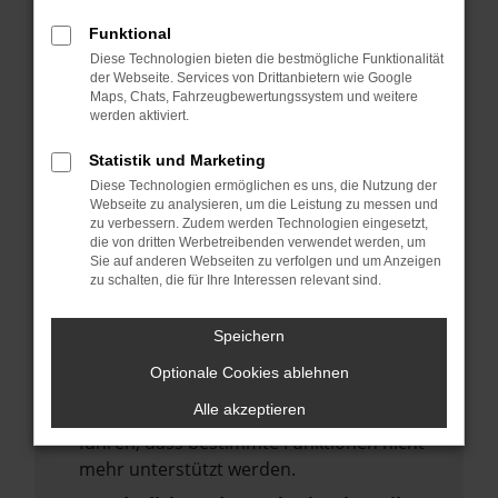
deine Suchmaschine?
Funktional
Prüfe deine Browsererweiterungen.
Diese Technologien bieten die bestmögliche Funktionalität
Manche Erweiterungen, wie Werbeblocker,
der Webseite. Services von Drittanbietern wie Google
Maps, Chats, Fahrzeugbewertungssystem und weitere
können das Laden bestimmter Seiten
werden aktiviert.
verhindern. Funktioniert die Seite in einem
anderen Browser oder in einem privaten
Statistik und Marketing
Fenster?
Diese Technologien ermöglichen es uns, die Nutzung der
Webseite zu analysieren, um die Leistung zu messen und
Starte dein Gerät neu.
zu verbessern. Zudem werden Technologien eingesetzt,
Das kann manchmal helfen,
die von dritten Werbetreibenden verwendet werden, um
Sie auf anderen Webseiten zu verfolgen und um Anzeigen
vorübergehende Probleme zu beheben.
zu schalten, die für Ihre Interessen relevant sind.
Stelle sicher, dass dein Browser und dein
Betriebssystem auf dem neuesten Stand
Speichern
sind.
Optionale Cookies ablehnen
Veraltete Software birgt nicht nur ein
Alle akzeptieren
Sicherheitsrisiko, sondern kann auch dazu
führen, dass bestimmte Funktionen nicht
mehr unterstützt werden.