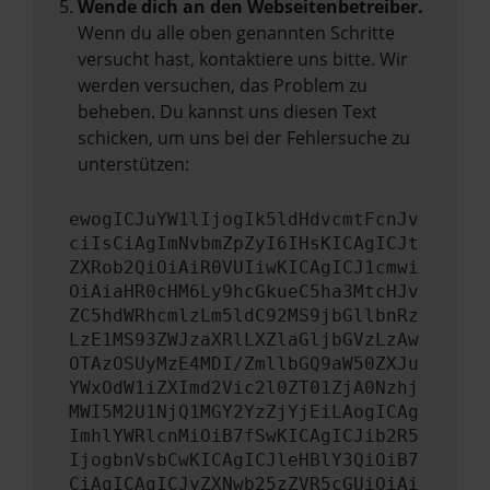
Wende dich an den Webseitenbetreiber.
Wenn du alle oben genannten Schritte
versucht hast, kontaktiere uns bitte. Wir
werden versuchen, das Problem zu
beheben. Du kannst uns diesen Text
schicken, um uns bei der Fehlersuche zu
unterstützen:
ewogICJuYW1lIjogIk5ldHdvcmtFcnJv
ciIsCiAgImNvbmZpZyI6IHsKICAgICJt
ZXRob2QiOiAiR0VUIiwKICAgICJ1cmwi
OiAiaHR0cHM6Ly9hcGkueC5ha3MtcHJv
ZC5hdWRhcmlzLm5ldC92MS9jbGllbnRz
LzE1MS93ZWJzaXRlLXZlaGljbGVzLzAw
OTAzOSUyMzE4MDI/ZmllbGQ9aW50ZXJu
YWxOdW1iZXImd2Vic2l0ZT01ZjA0Nzhj
MWI5M2U1NjQ1MGY2YzZjYjEiLAogICAg
ImhlYWRlcnMiOiB7fSwKICAgICJib2R5
IjogbnVsbCwKICAgICJleHBlY3QiOiB7
CiAgICAgICJyZXNwb25zZVR5cGUiOiAi