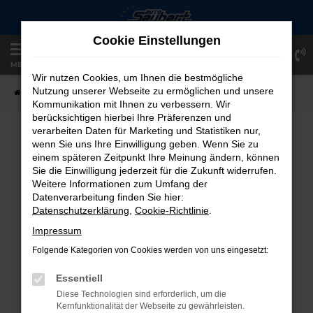
Zum
Hauptinhalt
Cookie Einstellungen
springen
Einloggen
Registrieren
MENÜ
Wir nutzen Cookies, um Ihnen die bestmögliche
Nutzung unserer Webseite zu ermöglichen und unsere
Startseite
Fahrzeugangebote
Fahrzeug-Showroom
Kommunikation mit Ihnen zu verbessern. Wir
berücksichtigen hierbei Ihre Präferenzen und
verarbeiten Daten für Marketing und Statistiken nur,
FAHRZEUG-SHOWROOM
wenn Sie uns Ihre Einwilligung geben. Wenn Sie zu
einem späteren Zeitpunkt Ihre Meinung ändern, können
Sie die Einwilligung jederzeit für die Zukunft widerrufen.
Weitere Informationen zum Umfang der
Datenverarbeitung finden Sie hier:
FEHLER: NETWORK ERROR
Datenschutzerklärung
,
Cookie-Richtlinie
.
Beim Laden ist ein Fehler aufgetreten.
Impressum
Hier sind ein paar Tipps, die dir helfen können:
Folgende Kategorien von Cookies werden von uns eingesetzt:
Überprüfe deine Firewall und deine
Essentiell
Internetverbindung.
Diese Technologien sind erforderlich, um die
Laden andere Webseiten, zum Beispiel
Kernfunktionalität der Webseite zu gewährleisten.