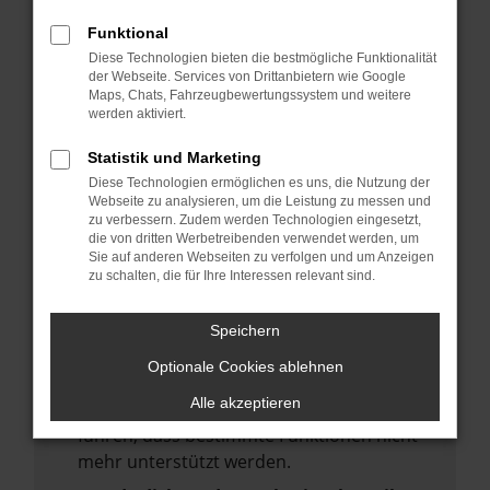
deine Suchmaschine?
Funktional
Prüfe deine Browsererweiterungen.
Diese Technologien bieten die bestmögliche Funktionalität
Manche Erweiterungen, wie Werbeblocker,
der Webseite. Services von Drittanbietern wie Google
Maps, Chats, Fahrzeugbewertungssystem und weitere
können das Laden bestimmter Seiten
werden aktiviert.
verhindern. Funktioniert die Seite in einem
anderen Browser oder in einem privaten
Statistik und Marketing
Fenster?
Diese Technologien ermöglichen es uns, die Nutzung der
Webseite zu analysieren, um die Leistung zu messen und
Starte dein Gerät neu.
zu verbessern. Zudem werden Technologien eingesetzt,
Das kann manchmal helfen,
die von dritten Werbetreibenden verwendet werden, um
Sie auf anderen Webseiten zu verfolgen und um Anzeigen
vorübergehende Probleme zu beheben.
zu schalten, die für Ihre Interessen relevant sind.
Stelle sicher, dass dein Browser und dein
Betriebssystem auf dem neuesten Stand
Speichern
sind.
Optionale Cookies ablehnen
Veraltete Software birgt nicht nur ein
Alle akzeptieren
Sicherheitsrisiko, sondern kann auch dazu
führen, dass bestimmte Funktionen nicht
mehr unterstützt werden.