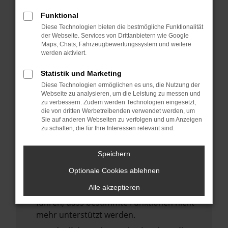
deine Suchmaschine?
Funktional
Prüfe deine Browsererweiterungen.
Diese Technologien bieten die bestmögliche Funktionalität
Manche Erweiterungen, wie Werbeblocker,
der Webseite. Services von Drittanbietern wie Google
Maps, Chats, Fahrzeugbewertungssystem und weitere
können das Laden bestimmter Seiten
werden aktiviert.
verhindern. Funktioniert die Seite in einem
anderen Browser oder in einem privaten
Statistik und Marketing
Fenster?
Diese Technologien ermöglichen es uns, die Nutzung der
Webseite zu analysieren, um die Leistung zu messen und
Starte dein Gerät neu.
zu verbessern. Zudem werden Technologien eingesetzt,
Das kann manchmal helfen,
die von dritten Werbetreibenden verwendet werden, um
Sie auf anderen Webseiten zu verfolgen und um Anzeigen
vorübergehende Probleme zu beheben.
zu schalten, die für Ihre Interessen relevant sind.
Stelle sicher, dass dein Browser und dein
Betriebssystem auf dem neuesten Stand
Speichern
sind.
Optionale Cookies ablehnen
Veraltete Software birgt nicht nur ein
Alle akzeptieren
Sicherheitsrisiko, sondern kann auch dazu
führen, dass bestimmte Funktionen nicht
mehr unterstützt werden.