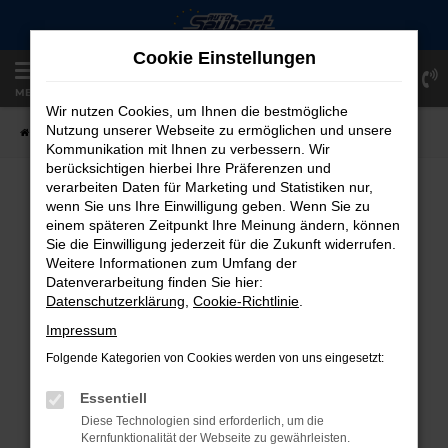
Zum
Hauptinhalt
Cookie Einstellungen
springen
Einloggen
Registrieren
MENÜ
Wir nutzen Cookies, um Ihnen die bestmögliche
Nutzung unserer Webseite zu ermöglichen und unsere
Startseite
Fahrzeugangebote
Fahrzeug-Showroom
Kommunikation mit Ihnen zu verbessern. Wir
berücksichtigen hierbei Ihre Präferenzen und
verarbeiten Daten für Marketing und Statistiken nur,
FAHRZEUG-SHOWROOM
wenn Sie uns Ihre Einwilligung geben. Wenn Sie zu
einem späteren Zeitpunkt Ihre Meinung ändern, können
Sie die Einwilligung jederzeit für die Zukunft widerrufen.
Weitere Informationen zum Umfang der
Datenverarbeitung finden Sie hier:
FEHLER: NETWORK ERROR
Datenschutzerklärung
,
Cookie-Richtlinie
.
Beim Laden ist ein Fehler aufgetreten.
Impressum
Hier sind ein paar Tipps, die dir helfen können:
Folgende Kategorien von Cookies werden von uns eingesetzt:
Überprüfe deine Firewall und deine
Essentiell
Internetverbindung.
Diese Technologien sind erforderlich, um die
Laden andere Webseiten, zum Beispiel
Kernfunktionalität der Webseite zu gewährleisten.