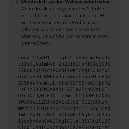
Wende dich an den Webseitenbetreiber.
Wenn du alle oben genannten Schritte
versucht hast, kontaktiere uns bitte. Wir
werden versuchen, das Problem zu
beheben. Du kannst uns diesen Text
schicken, um uns bei der Fehlersuche zu
unterstützen:
ewogICJuYW1lIjogIk5ldHdvcmtFcnJv
ciIsCiAgImNvbmZpZyI6IHsKICAgICJt
ZXRob2QiOiAiR0VUIiwKICAgICJ1cmwi
OiAiaHR0cHM6Ly9hcGkueC5ha3MtcHJv
ZC5hdWRhcmlzLm5ldC92MS9jbGllbnRz
LzE1MS93ZWJzaXRlLXZlaGljbGVzL0I1
OTgxNCUyMzE1NjI/ZmllbGQ9aW50ZXJu
YWxOdW1iZXImd2Vic2l0ZT01ZjA0Nzhj
MWI5M2U1NjQ1MGY2YzZjYjEiLAogICAg
ImhlYWRlcnMiOiB7fSwKICAgICJib2R5
IjogbnVsbCwKICAgICJleHBlY3QiOiB7
CiAgICAgICJyZXNwb25zZVR5cGUiOiAi