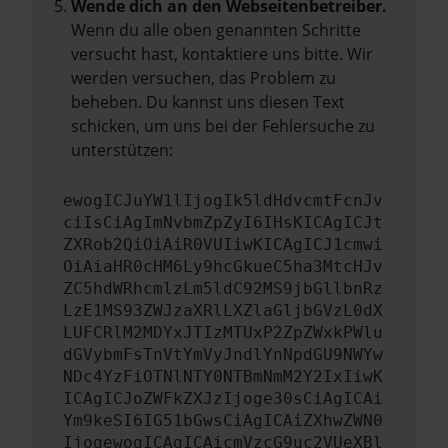
Wende dich an den Webseitenbetreiber.
Wenn du alle oben genannten Schritte
versucht hast, kontaktiere uns bitte. Wir
werden versuchen, das Problem zu
beheben. Du kannst uns diesen Text
schicken, um uns bei der Fehlersuche zu
unterstützen:
ewogICJuYW1lIjogIk5ldHdvcmtFcnJv
ciIsCiAgImNvbmZpZyI6IHsKICAgICJt
ZXRob2QiOiAiR0VUIiwKICAgICJ1cmwi
OiAiaHR0cHM6Ly9hcGkueC5ha3MtcHJv
ZC5hdWRhcmlzLm5ldC92MS9jbGllbnRz
LzE1MS93ZWJzaXRlLXZlaGljbGVzL0dX
LUFCRlM2MDYxJTIzMTUxP2ZpZWxkPWlu
dGVybmFsTnVtYmVyJndlYnNpdGU9NWYw
NDc4YzFiOTNlNTY0NTBmNmM2Y2IxIiwK
ICAgICJoZWFkZXJzIjoge30sCiAgICAi
Ym9keSI6IG51bGwsCiAgICAiZXhwZWN0
IjogewogICAgICAicmVzcG9uc2VUeXBl