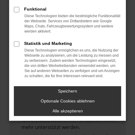
deine Suchmaschine?
Funktional
Prüfe deine Browsererweiterungen.
Diese Technologien bieten die bestmögliche Funktionalität
Manche Erweiterungen, wie Werbeblocker,
der Webseite. Services von Drittanbietern wie Google
Maps, Chats, Fahrzeugbewertungssystem und weitere
können das Laden bestimmter Seiten
werden aktiviert.
verhindern. Funktioniert die Seite in einem
anderen Browser oder in einem privaten
Statistik und Marketing
Fenster?
Diese Technologien ermöglichen es uns, die Nutzung der
Webseite zu analysieren, um die Leistung zu messen und
Starte dein Gerät neu.
zu verbessern. Zudem werden Technologien eingesetzt,
Das kann manchmal helfen,
die von dritten Werbetreibenden verwendet werden, um
Sie auf anderen Webseiten zu verfolgen und um Anzeigen
vorübergehende Probleme zu beheben.
zu schalten, die für Ihre Interessen relevant sind.
Stelle sicher, dass dein Browser und dein
Betriebssystem auf dem neuesten Stand
Speichern
sind.
Optionale Cookies ablehnen
Veraltete Software birgt nicht nur ein
Alle akzeptieren
Sicherheitsrisiko, sondern kann auch dazu
führen, dass bestimmte Funktionen nicht
mehr unterstützt werden.