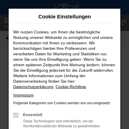
Zum
Hauptinhalt
Cookie Einstellungen
springen
Einloggen
Registrieren
MENÜ
Wir nutzen Cookies, um Ihnen die bestmögliche
Nutzung unserer Webseite zu ermöglichen und unsere
Startseite
Fahrzeugangebote
Fahrzeug-Showroom
Kommunikation mit Ihnen zu verbessern. Wir
berücksichtigen hierbei Ihre Präferenzen und
verarbeiten Daten für Marketing und Statistiken nur,
FAHRZEUG-SHOWROOM
wenn Sie uns Ihre Einwilligung geben. Wenn Sie zu
einem späteren Zeitpunkt Ihre Meinung ändern, können
Sie die Einwilligung jederzeit für die Zukunft widerrufen.
Weitere Informationen zum Umfang der
Datenverarbeitung finden Sie hier:
FEHLER: NETWORK ERROR
Datenschutzerklärung
,
Cookie-Richtlinie
.
Beim Laden ist ein Fehler aufgetreten.
Impressum
Hier sind ein paar Tipps, die dir helfen können:
Folgende Kategorien von Cookies werden von uns eingesetzt:
Überprüfe deine Firewall und deine
Essentiell
Internetverbindung.
Diese Technologien sind erforderlich, um die
Laden andere Webseiten, zum Beispiel
Kernfunktionalität der Webseite zu gewährleisten.