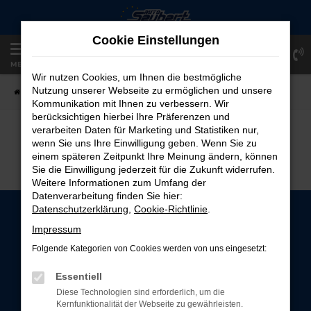
Zum
Hauptinhalt
Cookie Einstellungen
springen
Einloggen
Registrieren
MENÜ
Wir nutzen Cookies, um Ihnen die bestmögliche
Nutzung unserer Webseite zu ermöglichen und unsere
Startseite
Fahrzeugangebote
Fahrzeug-Showroom
Kommunikation mit Ihnen zu verbessern. Wir
berücksichtigen hierbei Ihre Präferenzen und
verarbeiten Daten für Marketing und Statistiken nur,
FAHRZEUG-SHOWROOM
wenn Sie uns Ihre Einwilligung geben. Wenn Sie zu
einem späteren Zeitpunkt Ihre Meinung ändern, können
Sie die Einwilligung jederzeit für die Zukunft widerrufen.
Weitere Informationen zum Umfang der
Datenverarbeitung finden Sie hier:
Datenschutzerklärung
,
Cookie-Richtlinie
.
Impressum
Folgende Kategorien von Cookies werden von uns eingesetzt:
Essentiell
Diese Technologien sind erforderlich, um die
© 2026 Auto Seubert GmbH | Alte Wörther Straße 16 | DE-94315
Kernfunktionalität der Webseite zu gewährleisten.