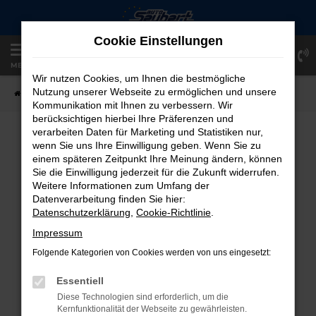
Zum
Hauptinhalt
Cookie Einstellungen
springen
Einloggen
Registrieren
MENÜ
Wir nutzen Cookies, um Ihnen die bestmögliche
Nutzung unserer Webseite zu ermöglichen und unsere
Startseite
Fahrzeugangebote
Fahrzeug-Showroom
Kommunikation mit Ihnen zu verbessern. Wir
berücksichtigen hierbei Ihre Präferenzen und
verarbeiten Daten für Marketing und Statistiken nur,
FAHRZEUG-SHOWROOM
wenn Sie uns Ihre Einwilligung geben. Wenn Sie zu
einem späteren Zeitpunkt Ihre Meinung ändern, können
Sie die Einwilligung jederzeit für die Zukunft widerrufen.
Weitere Informationen zum Umfang der
Datenverarbeitung finden Sie hier:
FEHLER: NETWORK ERROR
Datenschutzerklärung
,
Cookie-Richtlinie
.
Beim Laden ist ein Fehler aufgetreten.
Impressum
Hier sind ein paar Tipps, die dir helfen können:
Folgende Kategorien von Cookies werden von uns eingesetzt:
Überprüfe deine Firewall und deine
Essentiell
Internetverbindung.
Diese Technologien sind erforderlich, um die
Laden andere Webseiten, zum Beispiel
Kernfunktionalität der Webseite zu gewährleisten.