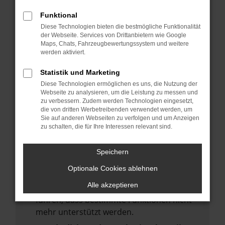
deine Suchmaschine?
Funktional
Prüfe deine Browsererweiterungen.
Diese Technologien bieten die bestmögliche Funktionalität
Manche Erweiterungen, wie Werbeblocker,
der Webseite. Services von Drittanbietern wie Google
Maps, Chats, Fahrzeugbewertungssystem und weitere
können das Laden bestimmter Seiten
werden aktiviert.
verhindern. Funktioniert die Seite in einem
anderen Browser oder in einem privaten
Statistik und Marketing
Fenster?
Diese Technologien ermöglichen es uns, die Nutzung der
Webseite zu analysieren, um die Leistung zu messen und
Starte dein Gerät neu.
zu verbessern. Zudem werden Technologien eingesetzt,
Das kann manchmal helfen,
die von dritten Werbetreibenden verwendet werden, um
Sie auf anderen Webseiten zu verfolgen und um Anzeigen
vorübergehende Probleme zu beheben.
zu schalten, die für Ihre Interessen relevant sind.
Stelle sicher, dass dein Browser und dein
Betriebssystem auf dem neuesten Stand
Speichern
sind.
Optionale Cookies ablehnen
Veraltete Software birgt nicht nur ein
Alle akzeptieren
Sicherheitsrisiko, sondern kann auch dazu
führen, dass bestimmte Funktionen nicht
mehr unterstützt werden.