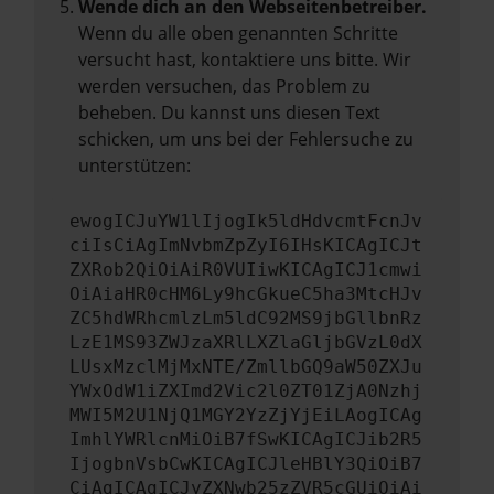
Wende dich an den Webseitenbetreiber.
Wenn du alle oben genannten Schritte
versucht hast, kontaktiere uns bitte. Wir
werden versuchen, das Problem zu
beheben. Du kannst uns diesen Text
schicken, um uns bei der Fehlersuche zu
unterstützen:
ewogICJuYW1lIjogIk5ldHdvcmtFcnJv
ciIsCiAgImNvbmZpZyI6IHsKICAgICJt
ZXRob2QiOiAiR0VUIiwKICAgICJ1cmwi
OiAiaHR0cHM6Ly9hcGkueC5ha3MtcHJv
ZC5hdWRhcmlzLm5ldC92MS9jbGllbnRz
LzE1MS93ZWJzaXRlLXZlaGljbGVzL0dX
LUsxMzclMjMxNTE/ZmllbGQ9aW50ZXJu
YWxOdW1iZXImd2Vic2l0ZT01ZjA0Nzhj
MWI5M2U1NjQ1MGY2YzZjYjEiLAogICAg
ImhlYWRlcnMiOiB7fSwKICAgICJib2R5
IjogbnVsbCwKICAgICJleHBlY3QiOiB7
CiAgICAgICJyZXNwb25zZVR5cGUiOiAi