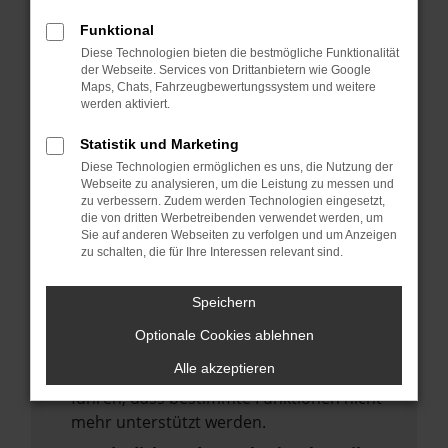
deine Suchmaschine?
Funktional
Prüfe deine Browsererweiterungen.
Diese Technologien bieten die bestmögliche Funktionalität
Manche Erweiterungen, wie Werbeblocker,
der Webseite. Services von Drittanbietern wie Google
Maps, Chats, Fahrzeugbewertungssystem und weitere
können das Laden bestimmter Seiten
werden aktiviert.
verhindern. Funktioniert die Seite in einem
anderen Browser oder in einem privaten
Statistik und Marketing
Fenster?
Diese Technologien ermöglichen es uns, die Nutzung der
Webseite zu analysieren, um die Leistung zu messen und
Starte dein Gerät neu.
zu verbessern. Zudem werden Technologien eingesetzt,
Das kann manchmal helfen,
die von dritten Werbetreibenden verwendet werden, um
Sie auf anderen Webseiten zu verfolgen und um Anzeigen
vorübergehende Probleme zu beheben.
zu schalten, die für Ihre Interessen relevant sind.
Stelle sicher, dass dein Browser und dein
Betriebssystem auf dem neuesten Stand
Speichern
sind.
Optionale Cookies ablehnen
Veraltete Software birgt nicht nur ein
Alle akzeptieren
Sicherheitsrisiko, sondern kann auch dazu
führen, dass bestimmte Funktionen nicht
mehr unterstützt werden.