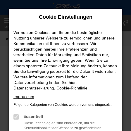
Zum
Hauptinhalt
Cookie Einstellungen
springen
Einloggen
Registrieren
MENÜ
Wir nutzen Cookies, um Ihnen die bestmögliche
Nutzung unserer Webseite zu ermöglichen und unsere
Startseite
Fahrzeugangebote
Fahrzeug-Showroom
Kommunikation mit Ihnen zu verbessern. Wir
berücksichtigen hierbei Ihre Präferenzen und
verarbeiten Daten für Marketing und Statistiken nur,
FAHRZEUG-SHOWROOM
wenn Sie uns Ihre Einwilligung geben. Wenn Sie zu
einem späteren Zeitpunkt Ihre Meinung ändern, können
Sie die Einwilligung jederzeit für die Zukunft widerrufen.
Weitere Informationen zum Umfang der
Datenverarbeitung finden Sie hier:
FEHLER: NETWORK ERROR
Datenschutzerklärung
,
Cookie-Richtlinie
.
Beim Laden ist ein Fehler aufgetreten.
Impressum
Hier sind ein paar Tipps, die dir helfen können:
Folgende Kategorien von Cookies werden von uns eingesetzt:
Überprüfe deine Firewall und deine
Essentiell
Internetverbindung.
Diese Technologien sind erforderlich, um die
Laden andere Webseiten, zum Beispiel
Kernfunktionalität der Webseite zu gewährleisten.