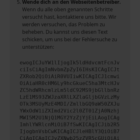
Wende dich an den Webseitenbetreiber.
Wenn du alle oben genannten Schritte
versucht hast, kontaktiere uns bitte. Wir
werden versuchen, das Problem zu
beheben. Du kannst uns diesen Text
schicken, um uns bei der Fehlersuche zu
unterstützen:
ewogICJuYW1lIjogIk5ldHdvcmtFcnJv
ciIsCiAgImNvbmZpZyI6IHsKICAgICJt
ZXRob2QiOiAiR0VUIiwKICAgICJ1cmwi
OiAiaHR0cHM6Ly9hcGkueC5ha3MtcHJv
ZC5hdWRhcmlzLm5ldC92MS9jbGllbnRz
LzE1MS93ZWJzaXRlLXZlaGljbGVzLzMy
OTk3MSUyMzE4MDI/ZmllbGQ9aW50ZXJu
YWxOdW1iZXImd2Vic2l0ZT01ZjA0Nzhj
MWI5M2U1NjQ1MGY2YzZjYjEiLAogICAg
ImhlYWRlcnMiOiB7fSwKICAgICJib2R5
IjogbnVsbCwKICAgICJleHBlY3QiOiB7
CiAgICAgICJyZXNwb25zZVR5cGUiOiAi