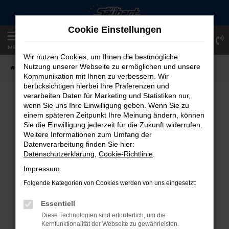
Zum
Hauptinhalt
Cookie Einstellungen
springen
Einloggen
Registrieren
MENÜ
Wir nutzen Cookies, um Ihnen die bestmögliche
Nutzung unserer Webseite zu ermöglichen und unsere
Startseite
Fahrzeugangebote
Fahrzeug-Showroom
Kommunikation mit Ihnen zu verbessern. Wir
berücksichtigen hierbei Ihre Präferenzen und
verarbeiten Daten für Marketing und Statistiken nur,
FAHRZEUG-SHOWROOM
wenn Sie uns Ihre Einwilligung geben. Wenn Sie zu
einem späteren Zeitpunkt Ihre Meinung ändern, können
Sie die Einwilligung jederzeit für die Zukunft widerrufen.
Weitere Informationen zum Umfang der
Datenverarbeitung finden Sie hier:
FEHLER: NETWORK ERROR
Datenschutzerklärung
,
Cookie-Richtlinie
.
Beim Laden ist ein Fehler aufgetreten.
Impressum
Hier sind ein paar Tipps, die dir helfen können:
Folgende Kategorien von Cookies werden von uns eingesetzt:
Überprüfe deine Firewall und deine
Essentiell
Internetverbindung.
Diese Technologien sind erforderlich, um die
Laden andere Webseiten, zum Beispiel
Kernfunktionalität der Webseite zu gewährleisten.