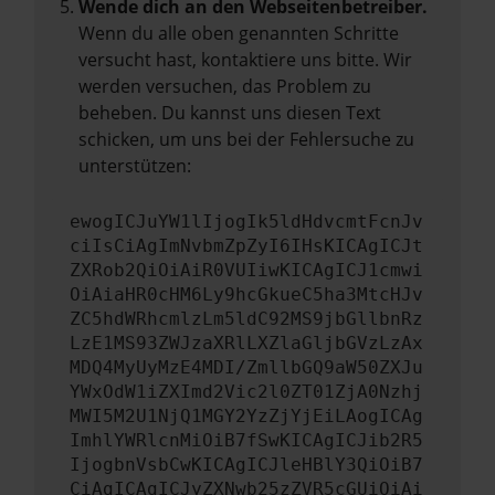
Wende dich an den Webseitenbetreiber.
Wenn du alle oben genannten Schritte
versucht hast, kontaktiere uns bitte. Wir
werden versuchen, das Problem zu
beheben. Du kannst uns diesen Text
schicken, um uns bei der Fehlersuche zu
unterstützen:
ewogICJuYW1lIjogIk5ldHdvcmtFcnJv
ciIsCiAgImNvbmZpZyI6IHsKICAgICJt
ZXRob2QiOiAiR0VUIiwKICAgICJ1cmwi
OiAiaHR0cHM6Ly9hcGkueC5ha3MtcHJv
ZC5hdWRhcmlzLm5ldC92MS9jbGllbnRz
LzE1MS93ZWJzaXRlLXZlaGljbGVzLzAx
MDQ4MyUyMzE4MDI/ZmllbGQ9aW50ZXJu
YWxOdW1iZXImd2Vic2l0ZT01ZjA0Nzhj
MWI5M2U1NjQ1MGY2YzZjYjEiLAogICAg
ImhlYWRlcnMiOiB7fSwKICAgICJib2R5
IjogbnVsbCwKICAgICJleHBlY3QiOiB7
CiAgICAgICJyZXNwb25zZVR5cGUiOiAi