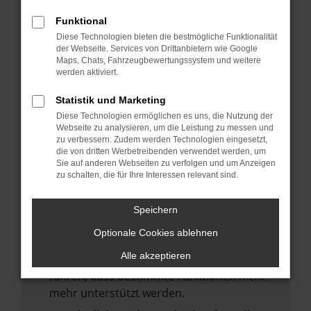
deine Suchmaschine?
Funktional
Prüfe deine Browsererweiterungen.
Diese Technologien bieten die bestmögliche Funktionalität
Manche Erweiterungen, wie Werbeblocker,
der Webseite. Services von Drittanbietern wie Google
Maps, Chats, Fahrzeugbewertungssystem und weitere
können das Laden bestimmter Seiten
werden aktiviert.
verhindern. Funktioniert die Seite in einem
anderen Browser oder in einem privaten
Statistik und Marketing
Fenster?
Diese Technologien ermöglichen es uns, die Nutzung der
Webseite zu analysieren, um die Leistung zu messen und
Starte dein Gerät neu.
zu verbessern. Zudem werden Technologien eingesetzt,
Das kann manchmal helfen,
die von dritten Werbetreibenden verwendet werden, um
Sie auf anderen Webseiten zu verfolgen und um Anzeigen
vorübergehende Probleme zu beheben.
zu schalten, die für Ihre Interessen relevant sind.
Stelle sicher, dass dein Browser und dein
Betriebssystem auf dem neuesten Stand
Speichern
sind.
Optionale Cookies ablehnen
Veraltete Software birgt nicht nur ein
Alle akzeptieren
Sicherheitsrisiko, sondern kann auch dazu
führen, dass bestimmte Funktionen nicht
mehr unterstützt werden.