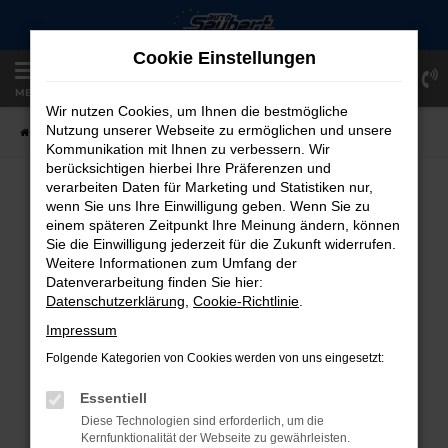
Zum
Hauptinhalt
Cookie Einstellungen
springen
Einloggen
Registrieren
MENÜ
Wir nutzen Cookies, um Ihnen die bestmögliche
Nutzung unserer Webseite zu ermöglichen und unsere
Startseite
Fahrzeugangebote
Fahrzeug-Showroom
Kommunikation mit Ihnen zu verbessern. Wir
berücksichtigen hierbei Ihre Präferenzen und
verarbeiten Daten für Marketing und Statistiken nur,
FAHRZEUG-SHOWROOM
wenn Sie uns Ihre Einwilligung geben. Wenn Sie zu
einem späteren Zeitpunkt Ihre Meinung ändern, können
Sie die Einwilligung jederzeit für die Zukunft widerrufen.
Weitere Informationen zum Umfang der
Datenverarbeitung finden Sie hier:
FEHLER: NETWORK ERROR
Datenschutzerklärung
,
Cookie-Richtlinie
.
Beim Laden ist ein Fehler aufgetreten.
Impressum
Hier sind ein paar Tipps, die dir helfen können:
Folgende Kategorien von Cookies werden von uns eingesetzt:
Überprüfe deine Firewall und deine
Essentiell
Internetverbindung.
Diese Technologien sind erforderlich, um die
Laden andere Webseiten, zum Beispiel
Kernfunktionalität der Webseite zu gewährleisten.