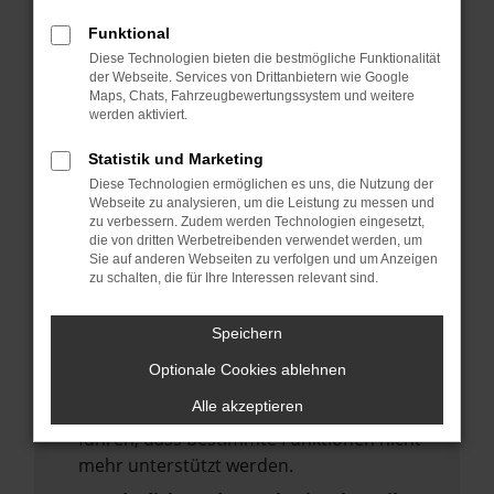
deine Suchmaschine?
Funktional
Prüfe deine Browsererweiterungen.
Diese Technologien bieten die bestmögliche Funktionalität
Manche Erweiterungen, wie Werbeblocker,
der Webseite. Services von Drittanbietern wie Google
Maps, Chats, Fahrzeugbewertungssystem und weitere
können das Laden bestimmter Seiten
werden aktiviert.
verhindern. Funktioniert die Seite in einem
anderen Browser oder in einem privaten
Statistik und Marketing
Fenster?
Diese Technologien ermöglichen es uns, die Nutzung der
Webseite zu analysieren, um die Leistung zu messen und
Starte dein Gerät neu.
zu verbessern. Zudem werden Technologien eingesetzt,
Das kann manchmal helfen,
die von dritten Werbetreibenden verwendet werden, um
Sie auf anderen Webseiten zu verfolgen und um Anzeigen
vorübergehende Probleme zu beheben.
zu schalten, die für Ihre Interessen relevant sind.
Stelle sicher, dass dein Browser und dein
Betriebssystem auf dem neuesten Stand
Speichern
sind.
Optionale Cookies ablehnen
Veraltete Software birgt nicht nur ein
Alle akzeptieren
Sicherheitsrisiko, sondern kann auch dazu
führen, dass bestimmte Funktionen nicht
mehr unterstützt werden.