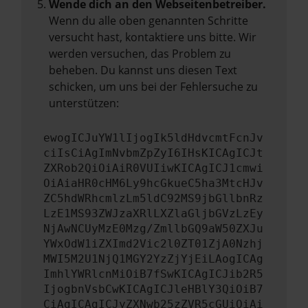
Wende dich an den Webseitenbetreiber.
Wenn du alle oben genannten Schritte
versucht hast, kontaktiere uns bitte. Wir
werden versuchen, das Problem zu
beheben. Du kannst uns diesen Text
schicken, um uns bei der Fehlersuche zu
unterstützen:
ewogICJuYW1lIjogIk5ldHdvcmtFcnJv
ciIsCiAgImNvbmZpZyI6IHsKICAgICJt
ZXRob2QiOiAiR0VUIiwKICAgICJ1cmwi
OiAiaHR0cHM6Ly9hcGkueC5ha3MtcHJv
ZC5hdWRhcmlzLm5ldC92MS9jbGllbnRz
LzE1MS93ZWJzaXRlLXZlaGljbGVzLzEy
NjAwNCUyMzE0Mzg/ZmllbGQ9aW50ZXJu
YWxOdW1iZXImd2Vic2l0ZT01ZjA0Nzhj
MWI5M2U1NjQ1MGY2YzZjYjEiLAogICAg
ImhlYWRlcnMiOiB7fSwKICAgICJib2R5
IjogbnVsbCwKICAgICJleHBlY3QiOiB7
CiAgICAgICJyZXNwb25zZVR5cGUiOiAi