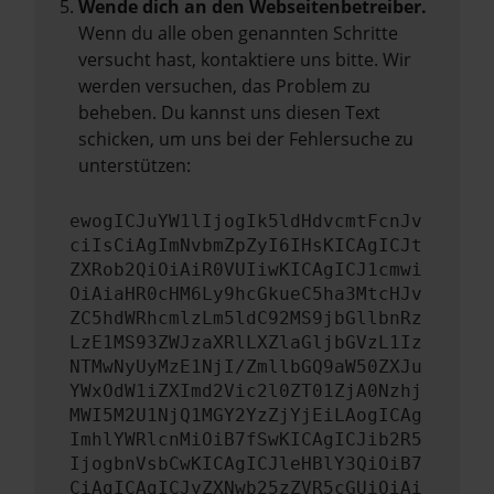
Wende dich an den Webseitenbetreiber.
Wenn du alle oben genannten Schritte
versucht hast, kontaktiere uns bitte. Wir
werden versuchen, das Problem zu
beheben. Du kannst uns diesen Text
schicken, um uns bei der Fehlersuche zu
unterstützen:
ewogICJuYW1lIjogIk5ldHdvcmtFcnJv
ciIsCiAgImNvbmZpZyI6IHsKICAgICJt
ZXRob2QiOiAiR0VUIiwKICAgICJ1cmwi
OiAiaHR0cHM6Ly9hcGkueC5ha3MtcHJv
ZC5hdWRhcmlzLm5ldC92MS9jbGllbnRz
LzE1MS93ZWJzaXRlLXZlaGljbGVzL1Iz
NTMwNyUyMzE1NjI/ZmllbGQ9aW50ZXJu
YWxOdW1iZXImd2Vic2l0ZT01ZjA0Nzhj
MWI5M2U1NjQ1MGY2YzZjYjEiLAogICAg
ImhlYWRlcnMiOiB7fSwKICAgICJib2R5
IjogbnVsbCwKICAgICJleHBlY3QiOiB7
CiAgICAgICJyZXNwb25zZVR5cGUiOiAi