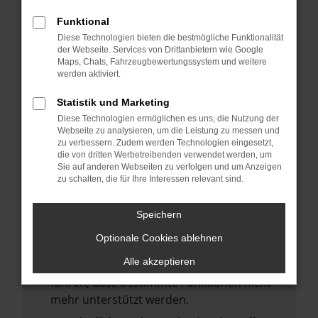
deine Suchmaschine?
Funktional
Prüfe deine Browsererweiterungen.
Diese Technologien bieten die bestmögliche Funktionalität
Manche Erweiterungen, wie Werbeblocker,
der Webseite. Services von Drittanbietern wie Google
Maps, Chats, Fahrzeugbewertungssystem und weitere
können das Laden bestimmter Seiten
werden aktiviert.
verhindern. Funktioniert die Seite in einem
anderen Browser oder in einem privaten
Statistik und Marketing
Fenster?
Diese Technologien ermöglichen es uns, die Nutzung der
Webseite zu analysieren, um die Leistung zu messen und
Starte dein Gerät neu.
zu verbessern. Zudem werden Technologien eingesetzt,
Das kann manchmal helfen,
die von dritten Werbetreibenden verwendet werden, um
Sie auf anderen Webseiten zu verfolgen und um Anzeigen
vorübergehende Probleme zu beheben.
zu schalten, die für Ihre Interessen relevant sind.
Stelle sicher, dass dein Browser und dein
Betriebssystem auf dem neuesten Stand
Speichern
sind.
Optionale Cookies ablehnen
Veraltete Software birgt nicht nur ein
Alle akzeptieren
Sicherheitsrisiko, sondern kann auch dazu
führen, dass bestimmte Funktionen nicht
mehr unterstützt werden.