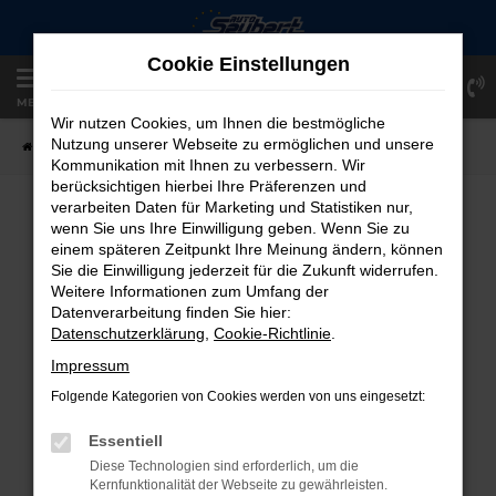
Zum
Hauptinhalt
Cookie Einstellungen
springen
Einloggen
Registrieren
MENÜ
Wir nutzen Cookies, um Ihnen die bestmögliche
Nutzung unserer Webseite zu ermöglichen und unsere
Startseite
Fahrzeugangebote
Fahrzeug-Showroom
Kommunikation mit Ihnen zu verbessern. Wir
berücksichtigen hierbei Ihre Präferenzen und
verarbeiten Daten für Marketing und Statistiken nur,
FAHRZEUG-SHOWROOM
wenn Sie uns Ihre Einwilligung geben. Wenn Sie zu
einem späteren Zeitpunkt Ihre Meinung ändern, können
Sie die Einwilligung jederzeit für die Zukunft widerrufen.
Weitere Informationen zum Umfang der
Datenverarbeitung finden Sie hier:
FEHLER: NETWORK ERROR
Datenschutzerklärung
,
Cookie-Richtlinie
.
Beim Laden ist ein Fehler aufgetreten.
Impressum
Hier sind ein paar Tipps, die dir helfen können:
Folgende Kategorien von Cookies werden von uns eingesetzt:
Überprüfe deine Firewall und deine
Essentiell
Internetverbindung.
Diese Technologien sind erforderlich, um die
Laden andere Webseiten, zum Beispiel
Kernfunktionalität der Webseite zu gewährleisten.