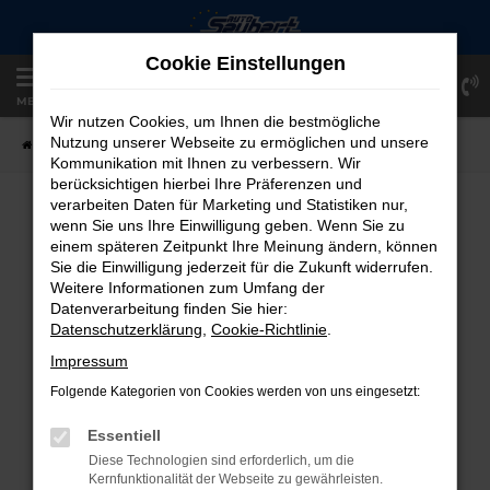
Zum
Hauptinhalt
Cookie Einstellungen
springen
Einloggen
Registrieren
MENÜ
Wir nutzen Cookies, um Ihnen die bestmögliche
Nutzung unserer Webseite zu ermöglichen und unsere
Startseite
Fahrzeugangebote
Fahrzeug-Showroom
Kommunikation mit Ihnen zu verbessern. Wir
berücksichtigen hierbei Ihre Präferenzen und
verarbeiten Daten für Marketing und Statistiken nur,
FAHRZEUG-SHOWROOM
wenn Sie uns Ihre Einwilligung geben. Wenn Sie zu
einem späteren Zeitpunkt Ihre Meinung ändern, können
Sie die Einwilligung jederzeit für die Zukunft widerrufen.
Weitere Informationen zum Umfang der
Datenverarbeitung finden Sie hier:
FEHLER: NETWORK ERROR
Datenschutzerklärung
,
Cookie-Richtlinie
.
Beim Laden ist ein Fehler aufgetreten.
Impressum
Hier sind ein paar Tipps, die dir helfen können:
Folgende Kategorien von Cookies werden von uns eingesetzt:
Überprüfe deine Firewall und deine
Essentiell
Internetverbindung.
Diese Technologien sind erforderlich, um die
Laden andere Webseiten, zum Beispiel
Kernfunktionalität der Webseite zu gewährleisten.