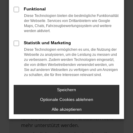
deine Suchmaschine?
Funktional
Prüfe deine Browsererweiterungen.
Diese Technologien bieten die bestmögliche Funktionalität
Manche Erweiterungen, wie Werbeblocker,
der Webseite. Services von Drittanbietern wie Google
Maps, Chats, Fahrzeugbewertungssystem und weitere
können das Laden bestimmter Seiten
werden aktiviert.
verhindern. Funktioniert die Seite in einem
anderen Browser oder in einem privaten
Statistik und Marketing
Fenster?
Diese Technologien ermöglichen es uns, die Nutzung der
Webseite zu analysieren, um die Leistung zu messen und
Starte dein Gerät neu.
zu verbessern. Zudem werden Technologien eingesetzt,
Das kann manchmal helfen,
die von dritten Werbetreibenden verwendet werden, um
Sie auf anderen Webseiten zu verfolgen und um Anzeigen
vorübergehende Probleme zu beheben.
zu schalten, die für Ihre Interessen relevant sind.
Stelle sicher, dass dein Browser und dein
Betriebssystem auf dem neuesten Stand
Speichern
sind.
Optionale Cookies ablehnen
Veraltete Software birgt nicht nur ein
Alle akzeptieren
Sicherheitsrisiko, sondern kann auch dazu
führen, dass bestimmte Funktionen nicht
mehr unterstützt werden.