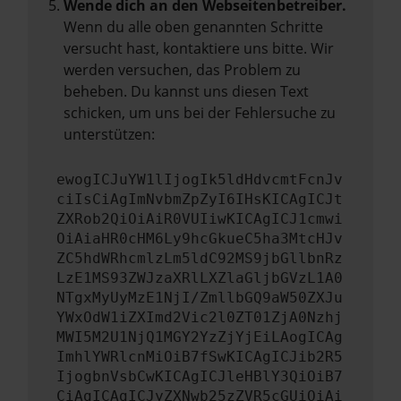
Wende dich an den Webseitenbetreiber.
Wenn du alle oben genannten Schritte
versucht hast, kontaktiere uns bitte. Wir
werden versuchen, das Problem zu
beheben. Du kannst uns diesen Text
schicken, um uns bei der Fehlersuche zu
unterstützen:
ewogICJuYW1lIjogIk5ldHdvcmtFcnJv
ciIsCiAgImNvbmZpZyI6IHsKICAgICJt
ZXRob2QiOiAiR0VUIiwKICAgICJ1cmwi
OiAiaHR0cHM6Ly9hcGkueC5ha3MtcHJv
ZC5hdWRhcmlzLm5ldC92MS9jbGllbnRz
LzE1MS93ZWJzaXRlLXZlaGljbGVzL1A0
NTgxMyUyMzE1NjI/ZmllbGQ9aW50ZXJu
YWxOdW1iZXImd2Vic2l0ZT01ZjA0Nzhj
MWI5M2U1NjQ1MGY2YzZjYjEiLAogICAg
ImhlYWRlcnMiOiB7fSwKICAgICJib2R5
IjogbnVsbCwKICAgICJleHBlY3QiOiB7
CiAgICAgICJyZXNwb25zZVR5cGUiOiAi