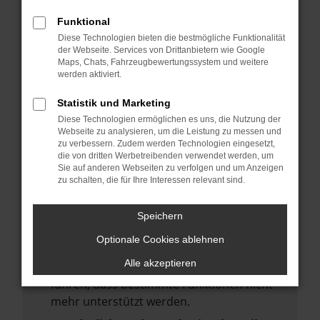
deine Suchmaschine?
Funktional
Prüfe deine Browsererweiterungen.
Diese Technologien bieten die bestmögliche Funktionalität
Manche Erweiterungen, wie Werbeblocker,
der Webseite. Services von Drittanbietern wie Google
Maps, Chats, Fahrzeugbewertungssystem und weitere
können das Laden bestimmter Seiten
werden aktiviert.
verhindern. Funktioniert die Seite in einem
anderen Browser oder in einem privaten
Statistik und Marketing
Fenster?
Diese Technologien ermöglichen es uns, die Nutzung der
Webseite zu analysieren, um die Leistung zu messen und
Starte dein Gerät neu.
zu verbessern. Zudem werden Technologien eingesetzt,
Das kann manchmal helfen,
die von dritten Werbetreibenden verwendet werden, um
Sie auf anderen Webseiten zu verfolgen und um Anzeigen
vorübergehende Probleme zu beheben.
zu schalten, die für Ihre Interessen relevant sind.
Stelle sicher, dass dein Browser und dein
Betriebssystem auf dem neuesten Stand
Speichern
sind.
Optionale Cookies ablehnen
Veraltete Software birgt nicht nur ein
Alle akzeptieren
Sicherheitsrisiko, sondern kann auch dazu
führen, dass bestimmte Funktionen nicht
mehr unterstützt werden.