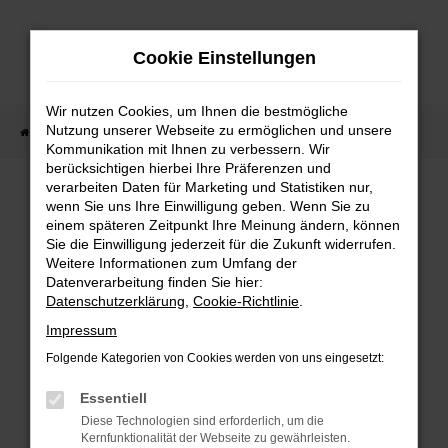
Zum
Hauptinhalt
Cookie Einstellungen
springen
Wir nutzen Cookies, um Ihnen die bestmögliche
Nutzung unserer Webseite zu ermöglichen und unsere
Startseite
Fahrzeugangebote
Fahrzeug-Showroom
Kommunikation mit Ihnen zu verbessern. Wir
berücksichtigen hierbei Ihre Präferenzen und
verarbeiten Daten für Marketing und Statistiken nur,
FAHRZEUG-SHOWROOM
wenn Sie uns Ihre Einwilligung geben. Wenn Sie zu
einem späteren Zeitpunkt Ihre Meinung ändern, können
Sie die Einwilligung jederzeit für die Zukunft widerrufen.
Weitere Informationen zum Umfang der
Datenverarbeitung finden Sie hier:
FEHLER: NETWORK ERROR
Datenschutzerklärung
,
Cookie-Richtlinie
.
Beim Laden ist ein Fehler aufgetreten.
Impressum
Hier sind ein paar Tipps, die dir helfen können:
Folgende Kategorien von Cookies werden von uns eingesetzt:
Überprüfe deine Firewall und deine
Essentiell
Internetverbindung.
Diese Technologien sind erforderlich, um die
Laden andere Webseiten, zum Beispiel
Kernfunktionalität der Webseite zu gewährleisten.