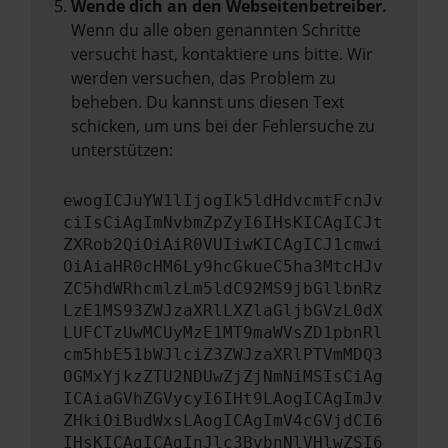
Wende dich an den Webseitenbetreiber.
Wenn du alle oben genannten Schritte
versucht hast, kontaktiere uns bitte. Wir
werden versuchen, das Problem zu
beheben. Du kannst uns diesen Text
schicken, um uns bei der Fehlersuche zu
unterstützen:
ewogICJuYW1lIjogIk5ldHdvcmtFcnJv
ciIsCiAgImNvbmZpZyI6IHsKICAgICJt
ZXRob2QiOiAiR0VUIiwKICAgICJ1cmwi
OiAiaHR0cHM6Ly9hcGkueC5ha3MtcHJv
ZC5hdWRhcmlzLm5ldC92MS9jbGllbnRz
LzE1MS93ZWJzaXRlLXZlaGljbGVzL0dX
LUFCTzUwMCUyMzE1MT9maWVsZD1pbnRl
cm5hbE51bWJlciZ3ZWJzaXRlPTVmMDQ3
OGMxYjkzZTU2NDUwZjZjNmNiMSIsCiAg
ICAiaGVhZGVycyI6IHt9LAogICAgImJv
ZHkiOiBudWxsLAogICAgImV4cGVjdCI6
IHsKICAgICAgInJlc3BvbnNlVHlwZSI6