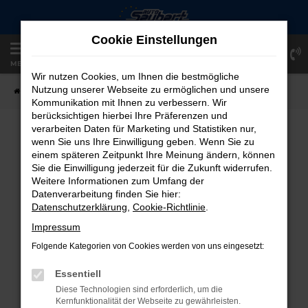
Zum
Hauptinhalt
Cookie Einstellungen
springen
Einloggen
Registrieren
MENÜ
Wir nutzen Cookies, um Ihnen die bestmögliche
Nutzung unserer Webseite zu ermöglichen und unsere
Startseite
Fahrzeugangebote
Fahrzeug-Showroom
Kommunikation mit Ihnen zu verbessern. Wir
berücksichtigen hierbei Ihre Präferenzen und
verarbeiten Daten für Marketing und Statistiken nur,
FAHRZEUG-SHOWROOM
wenn Sie uns Ihre Einwilligung geben. Wenn Sie zu
einem späteren Zeitpunkt Ihre Meinung ändern, können
Sie die Einwilligung jederzeit für die Zukunft widerrufen.
Weitere Informationen zum Umfang der
Datenverarbeitung finden Sie hier:
FEHLER: NETWORK ERROR
Datenschutzerklärung
,
Cookie-Richtlinie
.
Beim Laden ist ein Fehler aufgetreten.
Impressum
Hier sind ein paar Tipps, die dir helfen können:
Folgende Kategorien von Cookies werden von uns eingesetzt:
Überprüfe deine Firewall und deine
Essentiell
Internetverbindung.
Diese Technologien sind erforderlich, um die
Laden andere Webseiten, zum Beispiel
Kernfunktionalität der Webseite zu gewährleisten.