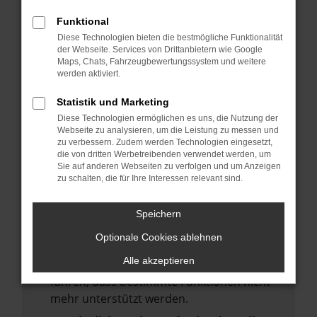
deine Suchmaschine?
Funktional
Prüfe deine Browsererweiterungen.
Diese Technologien bieten die bestmögliche Funktionalität
Manche Erweiterungen, wie Werbeblocker,
der Webseite. Services von Drittanbietern wie Google
Maps, Chats, Fahrzeugbewertungssystem und weitere
können das Laden bestimmter Seiten
werden aktiviert.
verhindern. Funktioniert die Seite in einem
anderen Browser oder in einem privaten
Statistik und Marketing
Fenster?
Diese Technologien ermöglichen es uns, die Nutzung der
Webseite zu analysieren, um die Leistung zu messen und
Starte dein Gerät neu.
zu verbessern. Zudem werden Technologien eingesetzt,
Das kann manchmal helfen,
die von dritten Werbetreibenden verwendet werden, um
Sie auf anderen Webseiten zu verfolgen und um Anzeigen
vorübergehende Probleme zu beheben.
zu schalten, die für Ihre Interessen relevant sind.
Stelle sicher, dass dein Browser und dein
Betriebssystem auf dem neuesten Stand
Speichern
sind.
Optionale Cookies ablehnen
Veraltete Software birgt nicht nur ein
Alle akzeptieren
Sicherheitsrisiko, sondern kann auch dazu
führen, dass bestimmte Funktionen nicht
mehr unterstützt werden.