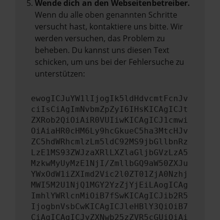
Wende dich an den Webseitenbetreiber.
Wenn du alle oben genannten Schritte
versucht hast, kontaktiere uns bitte. Wir
werden versuchen, das Problem zu
beheben. Du kannst uns diesen Text
schicken, um uns bei der Fehlersuche zu
unterstützen:
ewogICJuYW1lIjogIk5ldHdvcmtFcnJv
ciIsCiAgImNvbmZpZyI6IHsKICAgICJt
ZXRob2QiOiAiR0VUIiwKICAgICJ1cmwi
OiAiaHR0cHM6Ly9hcGkueC5ha3MtcHJv
ZC5hdWRhcmlzLm5ldC92MS9jbGllbnRz
LzE1MS93ZWJzaXRlLXZlaGljbGVzLzA5
MzkwMyUyMzE1NjI/ZmllbGQ9aW50ZXJu
YWxOdW1iZXImd2Vic2l0ZT01ZjA0Nzhj
MWI5M2U1NjQ1MGY2YzZjYjEiLAogICAg
ImhlYWRlcnMiOiB7fSwKICAgICJib2R5
IjogbnVsbCwKICAgICJleHBlY3QiOiB7
CiAgICAgICJyZXNwb25zZVR5cGUiOiAi