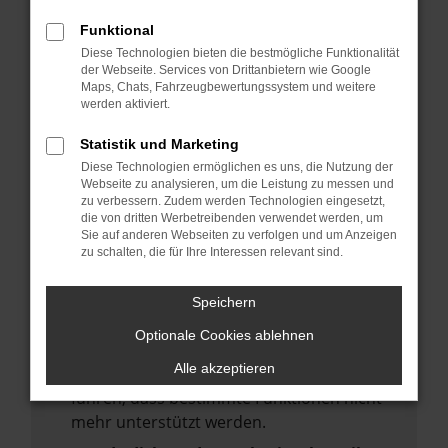
deine Suchmaschine?
Funktional
Prüfe deine Browsererweiterungen.
Diese Technologien bieten die bestmögliche Funktionalität
Manche Erweiterungen, wie Werbeblocker,
der Webseite. Services von Drittanbietern wie Google
Maps, Chats, Fahrzeugbewertungssystem und weitere
können das Laden bestimmter Seiten
werden aktiviert.
verhindern. Funktioniert die Seite in einem
anderen Browser oder in einem privaten
Statistik und Marketing
Fenster?
Diese Technologien ermöglichen es uns, die Nutzung der
Webseite zu analysieren, um die Leistung zu messen und
Starte dein Gerät neu.
zu verbessern. Zudem werden Technologien eingesetzt,
Das kann manchmal helfen,
die von dritten Werbetreibenden verwendet werden, um
Sie auf anderen Webseiten zu verfolgen und um Anzeigen
vorübergehende Probleme zu beheben.
zu schalten, die für Ihre Interessen relevant sind.
Stelle sicher, dass dein Browser und dein
Betriebssystem auf dem neuesten Stand
Speichern
sind.
Optionale Cookies ablehnen
Veraltete Software birgt nicht nur ein
Alle akzeptieren
Sicherheitsrisiko, sondern kann auch dazu
führen, dass bestimmte Funktionen nicht
mehr unterstützt werden.