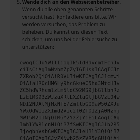
Wende dich an den Webseitenbetreiber.
Wenn du alle oben genannten Schritte
versucht hast, kontaktiere uns bitte. Wir
werden versuchen, das Problem zu
beheben. Du kannst uns diesen Text
schicken, um uns bei der Fehlersuche zu
unterstützen:
ewogICJuYW1lIjogIk5ldHdvcmtFcnJv
ciIsCiAgImNvbmZpZyI6IHsKICAgICJt
ZXRob2QiOiAiR0VUIiwKICAgICJ1cmwi
OiAiaHR0cHM6Ly9hcGkueC5ha3MtcHJv
ZC5hdWRhcmlzLm5ldC92MS9jbGllbnRz
LzE1MS93ZWJzaXRlLXZlaGljbGVzL04w
NDI2NDAlMjMxNTE/ZmllbGQ9aW50ZXJu
YWxOdW1iZXImd2Vic2l0ZT01ZjA0Nzhj
MWI5M2U1NjQ1MGY2YzZjYjEiLAogICAg
ImhlYWRlcnMiOiB7fSwKICAgICJib2R5
IjogbnVsbCwKICAgICJleHBlY3QiOiB7
CiAgICAgICJyZXNwb25zZVR5cGUiOiAi