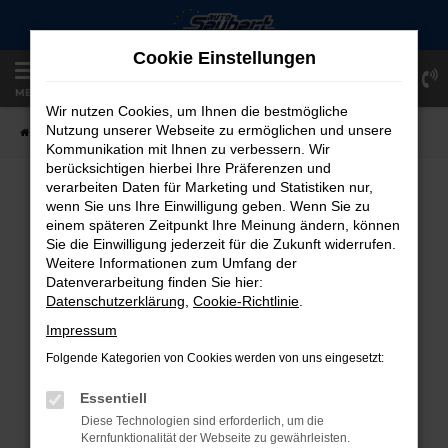
Zum
Hauptinhalt
Cookie Einstellungen
springen
Einloggen
Registrieren
MENÜ
Wir nutzen Cookies, um Ihnen die bestmögliche
Nutzung unserer Webseite zu ermöglichen und unsere
Startseite
Fahrzeugangebote
Fahrzeug-Showroom
Kommunikation mit Ihnen zu verbessern. Wir
berücksichtigen hierbei Ihre Präferenzen und
verarbeiten Daten für Marketing und Statistiken nur,
FAHRZEUG-SHOWROOM
wenn Sie uns Ihre Einwilligung geben. Wenn Sie zu
einem späteren Zeitpunkt Ihre Meinung ändern, können
Sie die Einwilligung jederzeit für die Zukunft widerrufen.
Weitere Informationen zum Umfang der
Datenverarbeitung finden Sie hier:
FEHLER: NETWORK ERROR
Datenschutzerklärung
,
Cookie-Richtlinie
.
Beim Laden ist ein Fehler aufgetreten.
Impressum
Hier sind ein paar Tipps, die dir helfen können:
Folgende Kategorien von Cookies werden von uns eingesetzt:
Überprüfe deine Firewall und deine
Essentiell
Internetverbindung.
Diese Technologien sind erforderlich, um die
Laden andere Webseiten, zum Beispiel
Kernfunktionalität der Webseite zu gewährleisten.