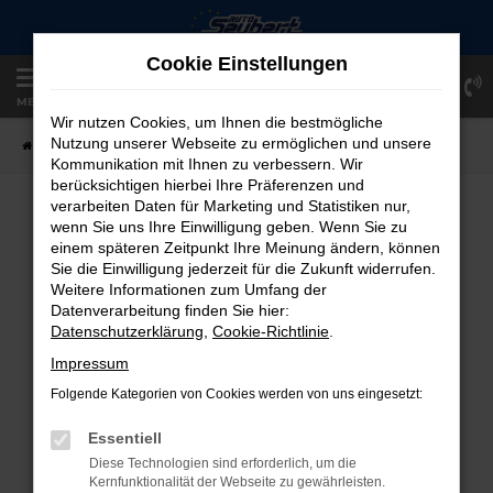
Zum
Hauptinhalt
Cookie Einstellungen
springen
Einloggen
Registrieren
MENÜ
Wir nutzen Cookies, um Ihnen die bestmögliche
Nutzung unserer Webseite zu ermöglichen und unsere
Startseite
Fahrzeugangebote
Fahrzeug-Showroom
Kommunikation mit Ihnen zu verbessern. Wir
berücksichtigen hierbei Ihre Präferenzen und
verarbeiten Daten für Marketing und Statistiken nur,
FAHRZEUG-SHOWROOM
wenn Sie uns Ihre Einwilligung geben. Wenn Sie zu
einem späteren Zeitpunkt Ihre Meinung ändern, können
Sie die Einwilligung jederzeit für die Zukunft widerrufen.
Weitere Informationen zum Umfang der
Datenverarbeitung finden Sie hier:
FEHLER: NETWORK ERROR
Datenschutzerklärung
,
Cookie-Richtlinie
.
Beim Laden ist ein Fehler aufgetreten.
Impressum
Hier sind ein paar Tipps, die dir helfen können:
Folgende Kategorien von Cookies werden von uns eingesetzt:
Überprüfe deine Firewall und deine
Essentiell
Internetverbindung.
Diese Technologien sind erforderlich, um die
Laden andere Webseiten, zum Beispiel
Kernfunktionalität der Webseite zu gewährleisten.