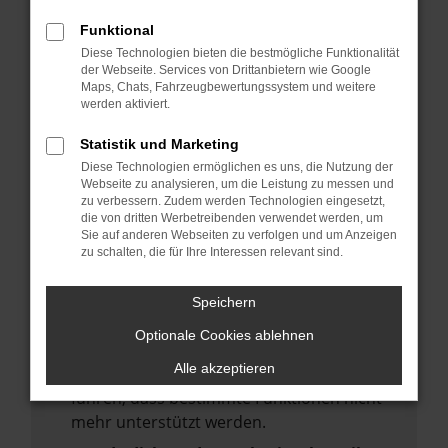
deine Suchmaschine?
Funktional
Prüfe deine Browsererweiterungen.
Diese Technologien bieten die bestmögliche Funktionalität
Manche Erweiterungen, wie Werbeblocker,
der Webseite. Services von Drittanbietern wie Google
Maps, Chats, Fahrzeugbewertungssystem und weitere
können das Laden bestimmter Seiten
werden aktiviert.
verhindern. Funktioniert die Seite in einem
anderen Browser oder in einem privaten
Statistik und Marketing
Fenster?
Diese Technologien ermöglichen es uns, die Nutzung der
Webseite zu analysieren, um die Leistung zu messen und
Starte dein Gerät neu.
zu verbessern. Zudem werden Technologien eingesetzt,
Das kann manchmal helfen,
die von dritten Werbetreibenden verwendet werden, um
Sie auf anderen Webseiten zu verfolgen und um Anzeigen
vorübergehende Probleme zu beheben.
zu schalten, die für Ihre Interessen relevant sind.
Stelle sicher, dass dein Browser und dein
Betriebssystem auf dem neuesten Stand
Speichern
sind.
Optionale Cookies ablehnen
Veraltete Software birgt nicht nur ein
Alle akzeptieren
Sicherheitsrisiko, sondern kann auch dazu
führen, dass bestimmte Funktionen nicht
mehr unterstützt werden.