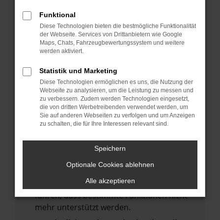
deine Suchmaschine?
Funktional
Prüfe deine Browsererweiterungen.
Diese Technologien bieten die bestmögliche Funktionalität
Manche Erweiterungen, wie Werbeblocker,
der Webseite. Services von Drittanbietern wie Google
Maps, Chats, Fahrzeugbewertungssystem und weitere
können das Laden bestimmter Seiten
werden aktiviert.
verhindern. Funktioniert die Seite in einem
anderen Browser oder in einem privaten
Statistik und Marketing
Fenster?
Diese Technologien ermöglichen es uns, die Nutzung der
Webseite zu analysieren, um die Leistung zu messen und
Starte dein Gerät neu.
zu verbessern. Zudem werden Technologien eingesetzt,
Das kann manchmal helfen,
die von dritten Werbetreibenden verwendet werden, um
Sie auf anderen Webseiten zu verfolgen und um Anzeigen
vorübergehende Probleme zu beheben.
zu schalten, die für Ihre Interessen relevant sind.
Stelle sicher, dass dein Browser und dein
Betriebssystem auf dem neuesten Stand
Speichern
sind.
Optionale Cookies ablehnen
Veraltete Software birgt nicht nur ein
Alle akzeptieren
Sicherheitsrisiko, sondern kann auch dazu
führen, dass bestimmte Funktionen nicht
mehr unterstützt werden.