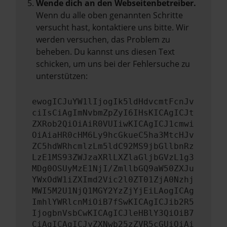
Wende dich an den Webseitenbetreiber.
Wenn du alle oben genannten Schritte
versucht hast, kontaktiere uns bitte. Wir
werden versuchen, das Problem zu
beheben. Du kannst uns diesen Text
schicken, um uns bei der Fehlersuche zu
unterstützen:
ewogICJuYW1lIjogIk5ldHdvcmtFcnJv
ciIsCiAgImNvbmZpZyI6IHsKICAgICJt
ZXRob2QiOiAiR0VUIiwKICAgICJ1cmwi
OiAiaHR0cHM6Ly9hcGkueC5ha3MtcHJv
ZC5hdWRhcmlzLm5ldC92MS9jbGllbnRz
LzE1MS93ZWJzaXRlLXZlaGljbGVzL1g3
MDg0OSUyMzE1NjI/ZmllbGQ9aW50ZXJu
YWxOdW1iZXImd2Vic2l0ZT01ZjA0Nzhj
MWI5M2U1NjQ1MGY2YzZjYjEiLAogICAg
ImhlYWRlcnMiOiB7fSwKICAgICJib2R5
IjogbnVsbCwKICAgICJleHBlY3QiOiB7
CiAgICAgICJyZXNwb25zZVR5cGUiOiAi