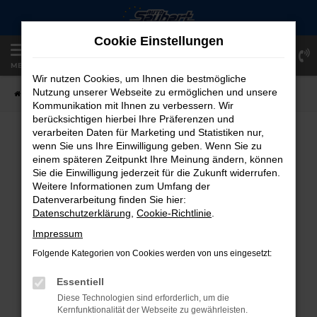
Zum
Hauptinhalt
Cookie Einstellungen
springen
Einloggen
Registrieren
MENÜ
Wir nutzen Cookies, um Ihnen die bestmögliche
Nutzung unserer Webseite zu ermöglichen und unsere
Startseite
Fahrzeugangebote
Fahrzeug-Showroom
Kommunikation mit Ihnen zu verbessern. Wir
berücksichtigen hierbei Ihre Präferenzen und
verarbeiten Daten für Marketing und Statistiken nur,
FAHRZEUG-SHOWROOM
wenn Sie uns Ihre Einwilligung geben. Wenn Sie zu
einem späteren Zeitpunkt Ihre Meinung ändern, können
Sie die Einwilligung jederzeit für die Zukunft widerrufen.
Weitere Informationen zum Umfang der
Datenverarbeitung finden Sie hier:
FEHLER: NETWORK ERROR
Datenschutzerklärung
,
Cookie-Richtlinie
.
Beim Laden ist ein Fehler aufgetreten.
Impressum
Hier sind ein paar Tipps, die dir helfen können:
Folgende Kategorien von Cookies werden von uns eingesetzt:
Überprüfe deine Firewall und deine
Essentiell
Internetverbindung.
Diese Technologien sind erforderlich, um die
Laden andere Webseiten, zum Beispiel
Kernfunktionalität der Webseite zu gewährleisten.