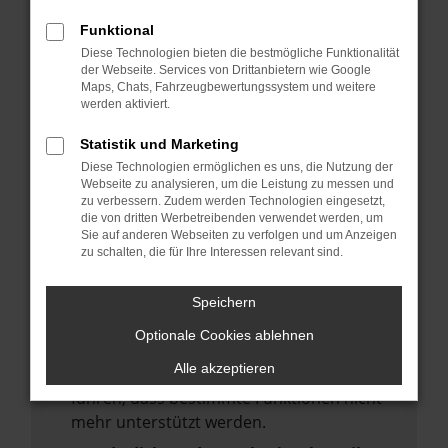
deine Suchmaschine?
Funktional
Prüfe deine Browsererweiterungen.
Diese Technologien bieten die bestmögliche Funktionalität
Manche Erweiterungen, wie Werbeblocker,
der Webseite. Services von Drittanbietern wie Google
Maps, Chats, Fahrzeugbewertungssystem und weitere
können das Laden bestimmter Seiten
werden aktiviert.
verhindern. Funktioniert die Seite in einem
anderen Browser oder in einem privaten
Statistik und Marketing
Fenster?
Diese Technologien ermöglichen es uns, die Nutzung der
Webseite zu analysieren, um die Leistung zu messen und
Starte dein Gerät neu.
zu verbessern. Zudem werden Technologien eingesetzt,
Das kann manchmal helfen,
die von dritten Werbetreibenden verwendet werden, um
Sie auf anderen Webseiten zu verfolgen und um Anzeigen
vorübergehende Probleme zu beheben.
zu schalten, die für Ihre Interessen relevant sind.
Stelle sicher, dass dein Browser und dein
Betriebssystem auf dem neuesten Stand
Speichern
sind.
Optionale Cookies ablehnen
Veraltete Software birgt nicht nur ein
Alle akzeptieren
Sicherheitsrisiko, sondern kann auch dazu
führen, dass bestimmte Funktionen nicht
mehr unterstützt werden.