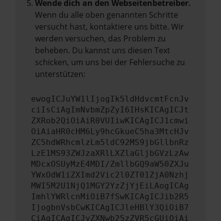
Wende dich an den Webseitenbetreiber.
Wenn du alle oben genannten Schritte
versucht hast, kontaktiere uns bitte. Wir
werden versuchen, das Problem zu
beheben. Du kannst uns diesen Text
schicken, um uns bei der Fehlersuche zu
unterstützen:
ewogICJuYW1lIjogIk5ldHdvcmtFcnJv
ciIsCiAgImNvbmZpZyI6IHsKICAgICJt
ZXRob2QiOiAiR0VUIiwKICAgICJ1cmwi
OiAiaHR0cHM6Ly9hcGkueC5ha3MtcHJv
ZC5hdWRhcmlzLm5ldC92MS9jbGllbnRz
LzE1MS93ZWJzaXRlLXZlaGljbGVzLzAw
MDcxOSUyMzE4MDI/ZmllbGQ9aW50ZXJu
YWxOdW1iZXImd2Vic2l0ZT01ZjA0Nzhj
MWI5M2U1NjQ1MGY2YzZjYjEiLAogICAg
ImhlYWRlcnMiOiB7fSwKICAgICJib2R5
IjogbnVsbCwKICAgICJleHBlY3QiOiB7
CiAgICAgICJyZXNwb25zZVR5cGUiOiAi