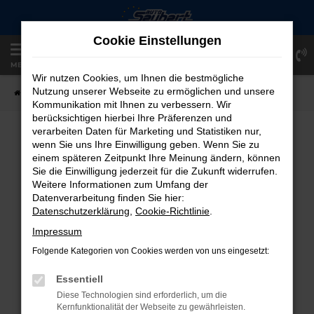
Zum
Hauptinhalt
Cookie Einstellungen
springen
Einloggen
Registrieren
MENÜ
Wir nutzen Cookies, um Ihnen die bestmögliche
Nutzung unserer Webseite zu ermöglichen und unsere
Startseite
Fahrzeugangebote
Fahrzeug-Showroom
Kommunikation mit Ihnen zu verbessern. Wir
berücksichtigen hierbei Ihre Präferenzen und
verarbeiten Daten für Marketing und Statistiken nur,
FAHRZEUG-SHOWROOM
wenn Sie uns Ihre Einwilligung geben. Wenn Sie zu
einem späteren Zeitpunkt Ihre Meinung ändern, können
Sie die Einwilligung jederzeit für die Zukunft widerrufen.
Weitere Informationen zum Umfang der
Datenverarbeitung finden Sie hier:
FEHLER: NETWORK ERROR
Datenschutzerklärung
,
Cookie-Richtlinie
.
Beim Laden ist ein Fehler aufgetreten.
Impressum
Hier sind ein paar Tipps, die dir helfen können:
Folgende Kategorien von Cookies werden von uns eingesetzt:
Überprüfe deine Firewall und deine
Essentiell
Internetverbindung.
Diese Technologien sind erforderlich, um die
Laden andere Webseiten, zum Beispiel
Kernfunktionalität der Webseite zu gewährleisten.