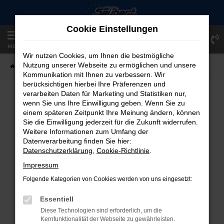
Zum
Hauptinhalt
Cookie Einstellungen
springen
Einloggen
Registrieren
MENÜ
Wir nutzen Cookies, um Ihnen die bestmögliche
Nutzung unserer Webseite zu ermöglichen und unsere
Startseite
Fahrzeugangebote
Fahrzeug-Showroom
Kommunikation mit Ihnen zu verbessern. Wir
berücksichtigen hierbei Ihre Präferenzen und
verarbeiten Daten für Marketing und Statistiken nur,
FAHRZEUG-SHOWROOM
wenn Sie uns Ihre Einwilligung geben. Wenn Sie zu
einem späteren Zeitpunkt Ihre Meinung ändern, können
Sie die Einwilligung jederzeit für die Zukunft widerrufen.
Weitere Informationen zum Umfang der
Datenverarbeitung finden Sie hier:
FEHLER: NETWORK ERROR
Datenschutzerklärung
,
Cookie-Richtlinie
.
Beim Laden ist ein Fehler aufgetreten.
Impressum
Hier sind ein paar Tipps, die dir helfen können:
Folgende Kategorien von Cookies werden von uns eingesetzt:
Überprüfe deine Firewall und deine
Essentiell
Internetverbindung.
Diese Technologien sind erforderlich, um die
Laden andere Webseiten, zum Beispiel
Kernfunktionalität der Webseite zu gewährleisten.