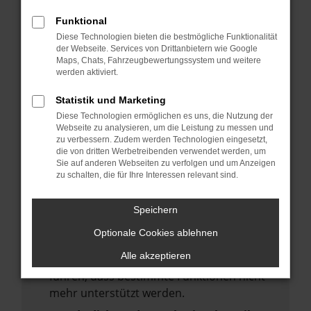
deine Suchmaschine?
Funktional
Prüfe deine Browsererweiterungen.
Diese Technologien bieten die bestmögliche Funktionalität
Manche Erweiterungen, wie Werbeblocker,
der Webseite. Services von Drittanbietern wie Google
Maps, Chats, Fahrzeugbewertungssystem und weitere
können das Laden bestimmter Seiten
werden aktiviert.
verhindern. Funktioniert die Seite in einem
anderen Browser oder in einem privaten
Statistik und Marketing
Fenster?
Diese Technologien ermöglichen es uns, die Nutzung der
Webseite zu analysieren, um die Leistung zu messen und
Starte dein Gerät neu.
zu verbessern. Zudem werden Technologien eingesetzt,
Das kann manchmal helfen,
die von dritten Werbetreibenden verwendet werden, um
Sie auf anderen Webseiten zu verfolgen und um Anzeigen
vorübergehende Probleme zu beheben.
zu schalten, die für Ihre Interessen relevant sind.
Stelle sicher, dass dein Browser und dein
Betriebssystem auf dem neuesten Stand
Speichern
sind.
Optionale Cookies ablehnen
Veraltete Software birgt nicht nur ein
Alle akzeptieren
Sicherheitsrisiko, sondern kann auch dazu
führen, dass bestimmte Funktionen nicht
mehr unterstützt werden.