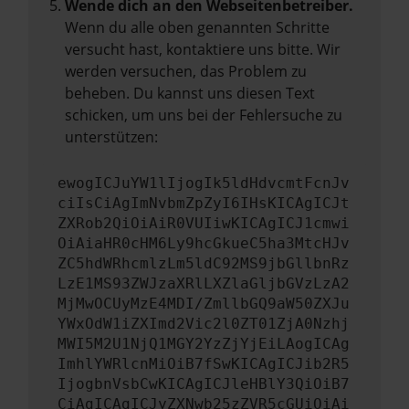
Wende dich an den Webseitenbetreiber.
Wenn du alle oben genannten Schritte
versucht hast, kontaktiere uns bitte. Wir
werden versuchen, das Problem zu
beheben. Du kannst uns diesen Text
schicken, um uns bei der Fehlersuche zu
unterstützen:
ewogICJuYW1lIjogIk5ldHdvcmtFcnJv
ciIsCiAgImNvbmZpZyI6IHsKICAgICJt
ZXRob2QiOiAiR0VUIiwKICAgICJ1cmwi
OiAiaHR0cHM6Ly9hcGkueC5ha3MtcHJv
ZC5hdWRhcmlzLm5ldC92MS9jbGllbnRz
LzE1MS93ZWJzaXRlLXZlaGljbGVzLzA2
MjMwOCUyMzE4MDI/ZmllbGQ9aW50ZXJu
YWxOdW1iZXImd2Vic2l0ZT01ZjA0Nzhj
MWI5M2U1NjQ1MGY2YzZjYjEiLAogICAg
ImhlYWRlcnMiOiB7fSwKICAgICJib2R5
IjogbnVsbCwKICAgICJleHBlY3QiOiB7
CiAgICAgICJyZXNwb25zZVR5cGUiOiAi