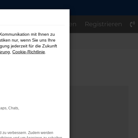
Einloggen
Registrieren
 Kommunikation mit Ihnen zu
stiken nur, wenn Sie uns Ihre
ung jederzeit für die Zukunft
ärung
,
Cookie-Richtlinie
.
OM
Maps, Chats,
nd zu verbessern. Zudem werden