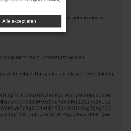
rfolgen und um Anzeigen zu schalten,
 Seite in einem anderen Browser oder in einem
Alle akzeptieren
ktionen nicht mehr unterstützt werden.
lem zu beheben. Du kannst uns diesen Text schicken,
KICAgICJ1cmwiOiAiaHR0cHM6Ly9hcGkueC5ha
MDI/ZmllbGQ9aW50ZXJuYWxOdW1iZXImd2Vic2
nVsbCwKICAgICJleHBlY3QiOiB7CiAgICAgICJ
wsCiAgICAicmlza3kiOiBmYWxzZQogIH0KfQ==