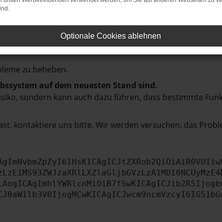
hmaschine?
on dritten Werbetreibenden verwendet werden, um Sie auf anderen Webseiten zu ve
ind.
das Laden bestimmter Seiten verhindern. Funktioniert die
Optionale Cookies ablehnen
bleme zu beheben.
iebssystem auf dem neuesten Stand sind.
tsrisiko, sondern kann auch dazu führen, dass bestimmte Fun
st, kontaktiere uns bitte. Wir werden versuchen, das Prob
AgImNvbmZpZyI6IHsKICAgICJtZXRob2QiOiAiR0VUIiw
zLzE1MS93ZWJzaXRlLXZlaGljbGVzLzA1MDI0NCUyMzE4
LAogICAgImhlYWRlcnMiOiB7fSwKICAgICJib2R5Ijogb
CJ0aW1lb3V0IjogMCwKICAgICJwcm9ncmVzcyI6IG51bG