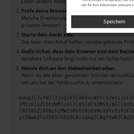
Laden andere Webseiten, zum Beispiel deine Suc
Technologien eingesetzt, die v
die für Ihre Interessen relevant s
Prüfe deine Browsererweiterungen.
Manche Erweiterungen, wie Werbeblocker, können 
Speichern
privaten Fenster?
Starte dein Gerät neu.
Das kann manchmal helfen, vorübergehende Pro
Stelle sicher, dass dein Browser und dein Betr
Veraltete Software birgt nicht nur ein Sicherhei
Wende dich an den Webseitenbetreiber.
Wenn du alle oben genannten Schritte versucht ha
um uns bei der Fehlersuche zu unterstützen:
ewogICJuYW1lIjogIk5ldHdvcmtFcnJvciIsCi
3MtcHJvZC5hdWRhcmlzLm5ldC92MS9jbGllbnR
l0ZT01ZjA0NzhjMWI5M2U1NjQ1MGY2YzZjYjEi
yZXNwb25zZVR5cGUiOiAiIgogICAgfSwKICAgI