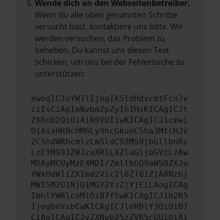
Wende dich an den Webseitenbetreiber.
Wenn du alle oben genannten Schritte
versucht hast, kontaktiere uns bitte. Wir
werden versuchen, das Problem zu
beheben. Du kannst uns diesen Text
schicken, um uns bei der Fehlersuche zu
unterstützen:
ewogICJuYW1lIjogIk5ldHdvcmtFcnJv
ciIsCiAgImNvbmZpZyI6IHsKICAgICJt
ZXRob2QiOiAiR0VUIiwKICAgICJ1cmwi
OiAiaHR0cHM6Ly9hcGkueC5ha3MtcHJv
ZC5hdWRhcmlzLm5ldC92MS9jbGllbnRz
LzE1MS93ZWJzaXRlLXZlaGljbGVzLzAw
MDAyMCUyMzE4MDI/ZmllbGQ9aW50ZXJu
YWxOdW1iZXImd2Vic2l0ZT01ZjA0Nzhj
MWI5M2U1NjQ1MGY2YzZjYjEiLAogICAg
ImhlYWRlcnMiOiB7fSwKICAgICJib2R5
IjogbnVsbCwKICAgICJleHBlY3QiOiB7
CiAgICAgICJyZXNwb25zZVR5cGUiOiAi