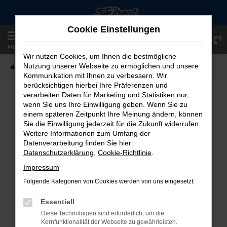
Zum
Hauptinhalt
Cookie Einstellungen
springen
Einloggen
Registrieren
MENÜ
Wir nutzen Cookies, um Ihnen die bestmögliche
Nutzung unserer Webseite zu ermöglichen und unsere
Startseite
Fahrzeugangebote
Fahrzeug-Showroom
Kommunikation mit Ihnen zu verbessern. Wir
berücksichtigen hierbei Ihre Präferenzen und
verarbeiten Daten für Marketing und Statistiken nur,
FAHRZEUG-SHOWROOM
wenn Sie uns Ihre Einwilligung geben. Wenn Sie zu
einem späteren Zeitpunkt Ihre Meinung ändern, können
Sie die Einwilligung jederzeit für die Zukunft widerrufen.
Weitere Informationen zum Umfang der
Datenverarbeitung finden Sie hier:
FEHLER: NETWORK ERROR
Datenschutzerklärung
,
Cookie-Richtlinie
.
Beim Laden ist ein Fehler aufgetreten.
Impressum
Hier sind ein paar Tipps, die dir helfen können:
Folgende Kategorien von Cookies werden von uns eingesetzt:
Überprüfe deine Firewall und deine
Essentiell
Internetverbindung.
Diese Technologien sind erforderlich, um die
Laden andere Webseiten, zum Beispiel
Kernfunktionalität der Webseite zu gewährleisten.