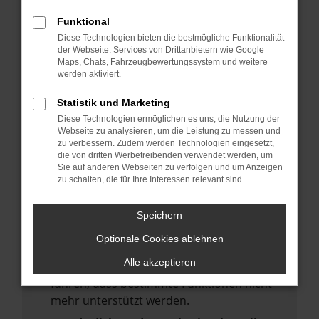
deine Suchmaschine?
Funktional
Prüfe deine Browsererweiterungen.
Diese Technologien bieten die bestmögliche Funktionalität
Manche Erweiterungen, wie Werbeblocker,
der Webseite. Services von Drittanbietern wie Google
Maps, Chats, Fahrzeugbewertungssystem und weitere
können das Laden bestimmter Seiten
werden aktiviert.
verhindern. Funktioniert die Seite in einem
anderen Browser oder in einem privaten
Statistik und Marketing
Fenster?
Diese Technologien ermöglichen es uns, die Nutzung der
Webseite zu analysieren, um die Leistung zu messen und
Starte dein Gerät neu.
zu verbessern. Zudem werden Technologien eingesetzt,
Das kann manchmal helfen,
die von dritten Werbetreibenden verwendet werden, um
Sie auf anderen Webseiten zu verfolgen und um Anzeigen
vorübergehende Probleme zu beheben.
zu schalten, die für Ihre Interessen relevant sind.
Stelle sicher, dass dein Browser und dein
Betriebssystem auf dem neuesten Stand
Speichern
sind.
Optionale Cookies ablehnen
Veraltete Software birgt nicht nur ein
Alle akzeptieren
Sicherheitsrisiko, sondern kann auch dazu
führen, dass bestimmte Funktionen nicht
mehr unterstützt werden.