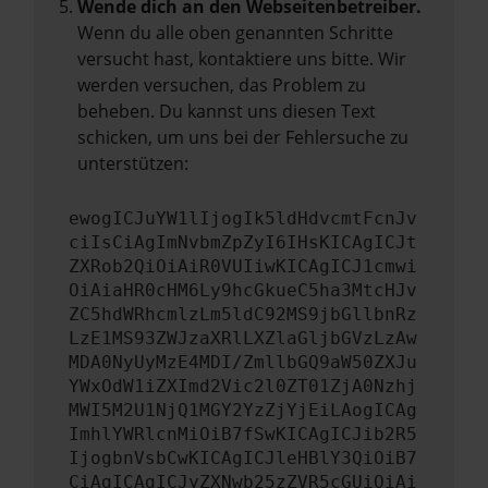
Wende dich an den Webseitenbetreiber.
Wenn du alle oben genannten Schritte
versucht hast, kontaktiere uns bitte. Wir
werden versuchen, das Problem zu
beheben. Du kannst uns diesen Text
schicken, um uns bei der Fehlersuche zu
unterstützen:
ewogICJuYW1lIjogIk5ldHdvcmtFcnJv
ciIsCiAgImNvbmZpZyI6IHsKICAgICJt
ZXRob2QiOiAiR0VUIiwKICAgICJ1cmwi
OiAiaHR0cHM6Ly9hcGkueC5ha3MtcHJv
ZC5hdWRhcmlzLm5ldC92MS9jbGllbnRz
LzE1MS93ZWJzaXRlLXZlaGljbGVzLzAw
MDA0NyUyMzE4MDI/ZmllbGQ9aW50ZXJu
YWxOdW1iZXImd2Vic2l0ZT01ZjA0Nzhj
MWI5M2U1NjQ1MGY2YzZjYjEiLAogICAg
ImhlYWRlcnMiOiB7fSwKICAgICJib2R5
IjogbnVsbCwKICAgICJleHBlY3QiOiB7
CiAgICAgICJyZXNwb25zZVR5cGUiOiAi