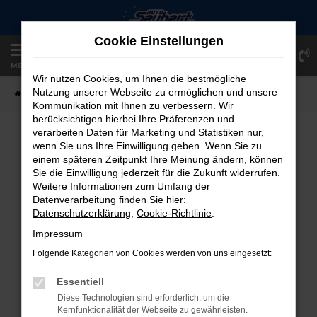
Zum
Hauptinhalt
Cookie Einstellungen
springen
Einloggen
Registrieren
MENÜ
Wir nutzen Cookies, um Ihnen die bestmögliche
Nutzung unserer Webseite zu ermöglichen und unsere
Startseite
Fahrzeugangebote
Fahrzeug-Showroom
Kommunikation mit Ihnen zu verbessern. Wir
berücksichtigen hierbei Ihre Präferenzen und
verarbeiten Daten für Marketing und Statistiken nur,
FAHRZEUG-SHOWROOM
wenn Sie uns Ihre Einwilligung geben. Wenn Sie zu
einem späteren Zeitpunkt Ihre Meinung ändern, können
Sie die Einwilligung jederzeit für die Zukunft widerrufen.
Weitere Informationen zum Umfang der
Datenverarbeitung finden Sie hier:
FEHLER: NETWORK ERROR
Datenschutzerklärung
,
Cookie-Richtlinie
.
Beim Laden ist ein Fehler aufgetreten.
Impressum
Hier sind ein paar Tipps, die dir helfen können:
Folgende Kategorien von Cookies werden von uns eingesetzt:
Überprüfe deine Firewall und deine
Essentiell
Internetverbindung.
Diese Technologien sind erforderlich, um die
Laden andere Webseiten, zum Beispiel
Kernfunktionalität der Webseite zu gewährleisten.