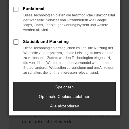
deine Suchmaschine?
Funktional
Prüfe deine Browsererweiterungen.
Diese Technologien bieten die bestmögliche Funktionalität
Manche Erweiterungen, wie Werbeblocker,
der Webseite. Services von Drittanbietern wie Google
Maps, Chats, Fahrzeugbewertungssystem und weitere
können das Laden bestimmter Seiten
werden aktiviert.
verhindern. Funktioniert die Seite in einem
anderen Browser oder in einem privaten
Statistik und Marketing
Fenster?
Diese Technologien ermöglichen es uns, die Nutzung der
Webseite zu analysieren, um die Leistung zu messen und
Starte dein Gerät neu.
zu verbessern. Zudem werden Technologien eingesetzt,
Das kann manchmal helfen,
die von dritten Werbetreibenden verwendet werden, um
Sie auf anderen Webseiten zu verfolgen und um Anzeigen
vorübergehende Probleme zu beheben.
zu schalten, die für Ihre Interessen relevant sind.
Stelle sicher, dass dein Browser und dein
Betriebssystem auf dem neuesten Stand
Speichern
sind.
Optionale Cookies ablehnen
Veraltete Software birgt nicht nur ein
Alle akzeptieren
Sicherheitsrisiko, sondern kann auch dazu
führen, dass bestimmte Funktionen nicht
mehr unterstützt werden.